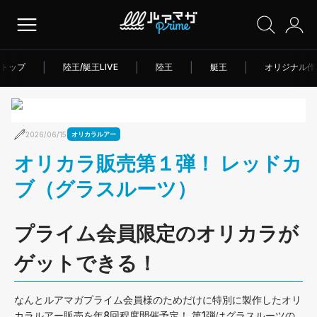
トップ
|
陸王/艇王LIVE
|
陸王
|
艇王
|
オリジナル作
2026/06/15
オリカラルアー
オリカラ販売第１弾！ レッドカ
ブ（グラスルーツ）
プライム会員限定のオリカラが
ゲットできる！
なんとルアマガプライム会員様のためだけに特別に製作したオリ
カラルアー販売を年8回程度開催予定！ 第1弾はグラスルーツの