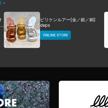
E >
オ
ビリケンルアー[金／銀／銅]
]
deps
ONLINE STORE