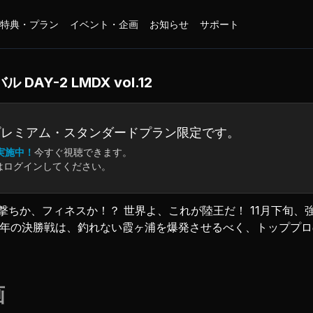
特典・プラン
イベント・企画
お知らせ
サポート
AY-2 LMDX vol.12
プレミアム・
スタンダードプラン限定です。
実施中！
今すぐ視聴できます。
はログインしてください。
撃ちか、フィネスか！？ 世界よ、これが陸王だ！ 11月下旬、
12年の決勝戦は、釣れない霞ヶ浦を爆発させるべく、トッププ
きだした勝利の戦略とは！？ 陸っぱりスタイルの頂点を目指
略がある。実戦的ハウツー満載、陸王2012チャンピオンカー
画