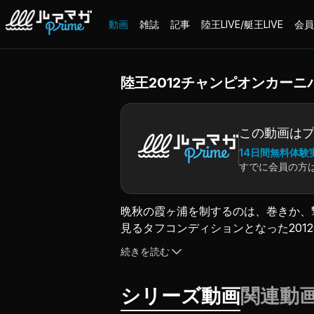
動画
雑誌
記事
陸王LIVE/艇王LIVE
会員
陸王2012チャンピオンカーニバル D
この動画は
14日間無料体験
すでに会員の方
晩秋の霞ヶ浦を制するのは、巻きか、
見るタフコンディションとなった20
脅威のラッシュでビッグウエイトを叩
続きを読む
り出す、とっておきのテクニック、戦
シリーズ動画
関連動