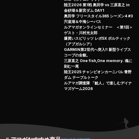
ベイト、そしてダーターと、
陸王2026 第1戦 奥田学 vs 三原直之 in
オンリーハードベイトで新たな可能性を探る！
金砂湖＆新宮ダム DAY1
各アイテムに関して、それぞれ現場にて実釣を交えながら
奥田学 フリースタイル365 シーズン4 #3
宍道湖＆中海シーバス
詳しく解説！
ルアマガオンラインセミナー ＜第1回＞
今年のグラスルーツも目が離せないぞ！
ゲスト・川村光太郎
爆買いスピリッツ レボ5X ボルティック
（アブガルシア）
GARMIN第2世代へ突入!! 新型ライブス
コープの全貌。
三原直之 One fish,One memory. 魂に
刻む一尾
陸王2025 チャンピオンカーニバル 青野
ダム テーブルトーク
ルアマガ調査隊 「鯰人」で楽しむデイナ
マズゲーム2026