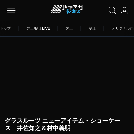
トップ
|
陸王/艇王LIVE
|
陸王
|
艇王
|
オリジナル作
グラスルーツ ニューアイテム・ショーケー
ス 井佐知之＆村中義明