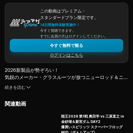
この動画はプレミアム・
スタンダードプラン限定です。
14日間無料体験実施中！
今すぐ視聴できます。
すでに会員の方はログインしてください。
今すぐ無料で観る
ログインはこちら
2026新製品が勢ぞろい！
気鋭のメーカー・グラスルーツが放つニューロッド＆ニュ
ールアー。
続きを読む
解説していただくのは、ルアー担当・井佐知之さんと、ロ
ッド担当・村中義明さん。
関連動画
ロッドのエンゲージナイヴスでは、
低弾性カーボンの特性を最大限に生かしたハードベイト新
陸王2026 第1戦 奥田学 vs 三原直之 in
生モデルが2機種。
金砂湖＆新宮ダム DAY2
ルアーでは、タイニークランク、ジャークベイト、ビッグ
爆買いスピリッツ スクーパーフロッグ
MID（ボトムアップ）