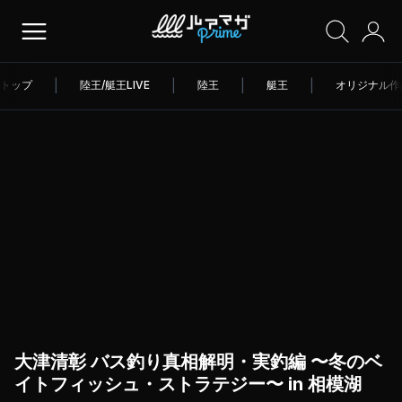
トップ
|
陸王/艇王LIVE
|
陸王
|
艇王
|
オリジナル作
大津清彰 バス釣り真相解明・実釣編 〜冬のベ
イトフィッシュ・ストラテジー〜 in 相模湖