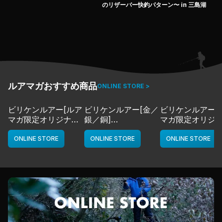
とに成功。
のリザーバー快釣パターン〜 in 三島湖
そのアプローチのキモは「ベイトフィッシュ」。
ベイトフィッシュが豊富な湖は、真冬でも積極的にエサを
摂る活動を続けているとのこと。
でかバスは、子どものバスと比較しても
その体力から低水温でも捕食活動を活発化させているとも
聞く。
果たして、その真意の程は…確実にバスを仕留める大津流
ルアマガおすすめ商品
ONLINE STORE >
テクニックをご覧アレ！
ビリケンルアー[ルア
ビリケンルアー[金／
ビリケンルアー[
マガ限定オリジナル
銀／銅]
マガ限定オリジ
カラー／LMチャー
deps
カラー／LMボー
ト]
ワイト]
ONLINE STORE
ONLINE STORE
ONLINE STORE
deps
deps