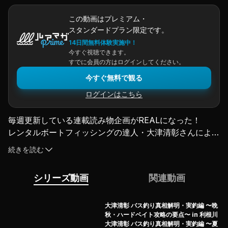
この動画はプレミアム・
スタンダードプラン限定です。
14日間無料体験実施中！
今すぐ視聴できます。
すでに会員の方はログインしてください。
今すぐ無料で観る
ログインはこちら
毎週更新している連載読み物企画がREALになった！
レンタルボートフィッシングの達人・大津清彰さんによる
テーマ別バス釣り攻略虎の巻…「バス釣り真相解明」のフ
続きを読む
ィールド実証編！
第4回目は “冬のハイプッシャー・リザーバー”、相模湖。
シリーズ動画
関連動画
冬の相模湖は、四季を通じて
でかバスを狙って釣ることができる確率が高いといわれて
いる。
大津清彰 バス釣り真相解明・実釣編 〜晩
秋・ハードベイト攻略の要点〜 in 利根川
事実、今回大津さんはクオリティフィッシュを2本獲るこ
大津清彰 バス釣り真相解明・実釣編 〜夏