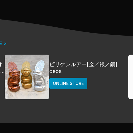
E >
オ
ビリケンルアー[金／銀／銅]
]
deps
ONLINE STORE