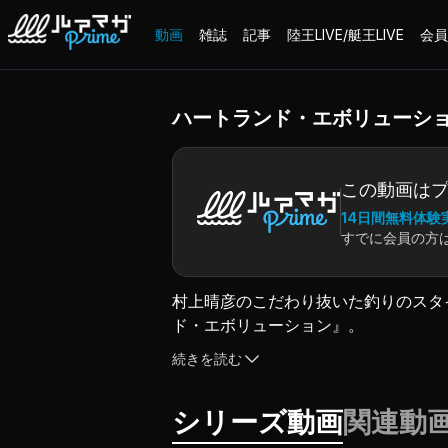
動画
雑誌
記事
陸王LIVE/艇王LIVE
会員
ハートランド・エボリューション 
この動画は
14日間無料体験
すでに会員の方
村上晴彦のこだわり抜いた釣りのスタ
ド・エボリューション』。
Vol.8は、年も新たに本格的に始動
続きを読む
2026年度に発売予定の「ハートラ
シリーズ動画
関連動
コンセプトはフルソリッドモデル。
かつて、村上さんが制作した名竿「ス