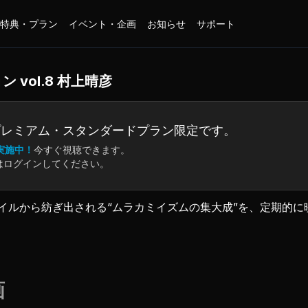
特典・プラン
イベント・企画
お知らせ
サポート
vol.8 村上晴彦
プレミアム・
スタンダードプラン限定です。
実施中！
今すぐ視聴できます。
はログインしてください。
イルから紡ぎ出される“ムラカミイズムの集大成”を、定期的に
したNEWモデルプロジェクト、、、
ンドシリーズ・プロトモデル」を引っさげての実釣テスト釣行！
画
モールプラグスペシャル」を、現代の最新技術と最新鋭の素材