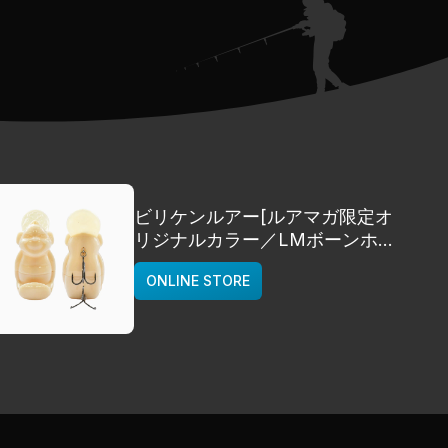
ビリケンルアー[ルアマガ限定オ
リジナルカラー／LMボーンホワ
イト]
ONLINE STORE
deps