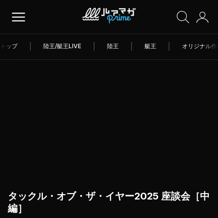
トップ
|
陸王/艇王LIVE
|
陸王
|
艇王
|
オリジナル作
タックル・オブ・ザ・イヤー2025 座談会［中
編］