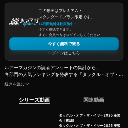
この動画はプレミアム・
スタンダードプラン限定です。
14日間無料体験実施中！
今すぐ視聴できます。
すでに会員の方はログインしてください。
今すぐ無料で観る
ログインはこちら
ルアーマガジンの読者アンケートの集計から
、
各部門の人気ランキングを発表する「タックル・オブ・
ザ・イヤー」！
続きを読む
もはや恒例となりつつある、ルアマガを代表する2人＋ゲ
ストを呼んでの座談会。
シリーズ動画
関連動画
今年は特大ボリュームの「前・中・後編」の3部作にて完
全公開！
気になるあのモデルは？ 昨年度のトップを獲ったアイテ
タックル・オブ・ザ・イヤー2025 座談
会［後編］
ムたちは？ 果たして、2025年度の読者の傾向は…？
タックル・オブ・ザ・イヤー2025 座談