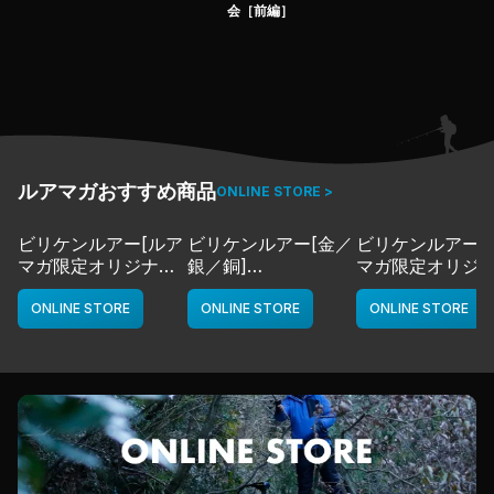
現在のバスフィッシングシーンのトレンドが色濃く反映さ
会［前編］
れるランキングを、
オタク度MAX開放、歯に衣着せぬトークで鋭く分析す
る！
「俺的T.O.Y.」にも注目だ！
＜出演者＞
大場 諒 ルアマガプライム編集長 通称「ティーチャ
ー」
ルアマガおすすめ商品
ONLINE STORE >
福重智宏 ルアマガプラス・プロデューサー 通称「福ピ
ンク」
ビリケンルアー[ルア
ビリケンルアー[金／
ビリケンルアー[
マガ限定オリジナル
銀／銅]
マガ限定オリジ
中谷光太郎 つり具のブンブン・ホームズ川崎大師店 店
カラー／LMチャー
deps
カラー／LMボー
長
ト]
ワイト]
ONLINE STORE
ONLINE STORE
ONLINE STORE
（2026.3.20配信）
deps
deps