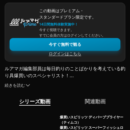
この動画はプレミアム・
スタンダードプラン限定です。
14日間無料体験実施中！
今すぐ視聴できます。
すでに会員の方はログインしてください。
今すぐ無料で観る
ログインはこちら
ルアマガ編集部員は毎日釣りのことばかりを考えている釣
り具爆買いのスペシャリスト！

取材や撮影をする度に欲しいものが増えてしまう困った職
続きを読む
業なのです。

止むことなき物欲の世界へようこそ。

シリーズ動画
関連動画
買ったもの全部、メーカーNo忖度で紹介させていただき
ます！

我らの釣り具への愛を受け止めてください！

爆買いスピリッツ ディバーブプライヤー
（ティムコ）
（2026.4.1公開）
爆買いスピリッツ スーパーフィッシュロ