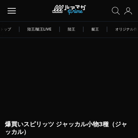
トップ
|
陸王/艇王LIVE
|
陸王
|
艇王
|
オリジナル作
爆買いスピリッツ ジャッカル小物3種（ジャ
ッカル）