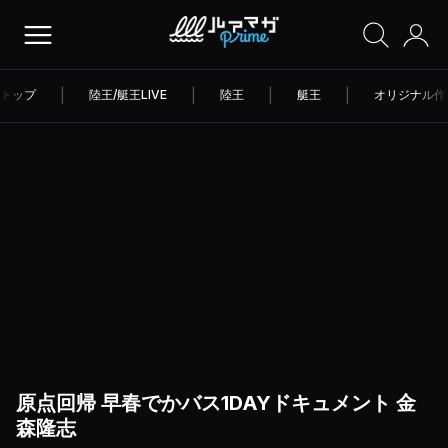
トップ
|
陸王/艇王LIVE
|
陸王
|
艇王
|
オリジナル作
原点回帰 早春でかバス1DAYドキュメント 金
森隆志