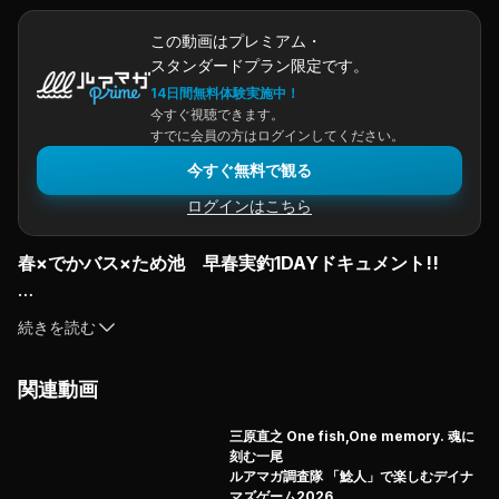
この動画はプレミアム・
スタンダードプラン限定です。
14日間無料体験実施中！
今すぐ視聴できます。
すでに会員の方はログインしてください。
今すぐ無料で観る
ログインはこちら
春×でかバス×ため池　早春実釣1DAYドキュメント!!
春のでかバスをテーマに選んだ舞台は、

続きを読む
金森隆志にとって原点とも言える小規模フィールド「ため
池」。

関連動画
ため池がホームだからこそ見えるタイミングと動きがあ
る。

三原直之 One fish,One memory. 魂に
朝の短いチャンスを読み切り、同じ池と向き合い続けた１
刻む一尾
日の記録から、

ルアマガ調査隊 「鯰人」で楽しむデイナ
マズゲーム2026