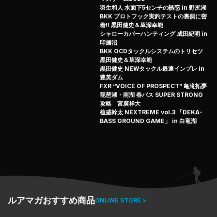
春のでかバス攻略のリアルを追う。

羽生和人 水面下5センチの誘惑 in 野尻湖
KANAMO is BACK!!
BKK プロトフック実釣テストの裏側に密
着!! 黒田健史＆草深幸範
シャローカバーハンティング 成田紀明 in
印旛沼
BKK OCDタックルシステムのトリセツ
黒田健史＆草深幸範
黒田健史 NEWタックル最速インプレ in
豊英ダム
FXR “VOICE OF PROSPECT” 亀滝拓夢
琵琶湖・南湖 春バス SUPER STRONG
攻略 宮廣祥大
植盛幹太 NEXTREME vol.3 「DEKA-
BASS GROUND GAME」 in 白竜湖
ルアマガおすすめ商品
ONLINE STORE >