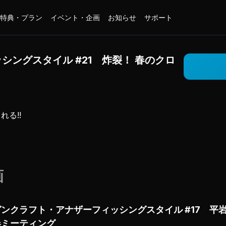
特典・プラン
イベント・企画
お知らせ
サポート
ングスタイル #21 炸裂！ 春のクロ
る!!

樹と川越すずをメインに展開する

・リアルレポート！

画
ターにとっては鬼門となる季節だ。

グに興じる時、

パターンがあるというが。。。
ガンクラフト・アナザーフィッシングスタイル #17 平岩
春ミーティング