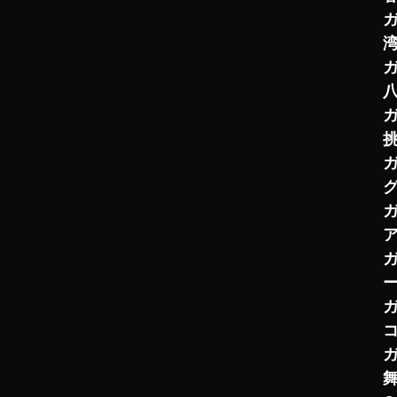
湾
八
挑
グ
ア
ー
コ