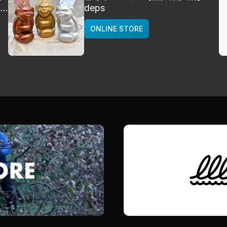
]
deps
ONLINE STORE