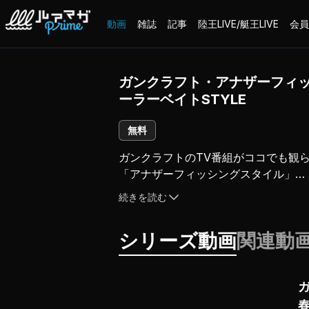
動画
雑誌
記事
陸王LIVE/艇王LIVE
会員
ガンクラフト・アナザーフィッシ
ーラーベイトSTYLE
無料
ガンクラフトのTV番組がココでも観られ
「アナザーフィッシングスタイル」

ガンクラフトのプロスタッフ、大仲正
続きを読む
笑いありナミダアリ（!?）のガンクラ
シリーズ動画
関連動
ミッドスポーン真っ只中、ビッグベイ
一般アングラー達がサイトフィッシン
平岩はクローラーベイトが劇的に効く