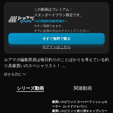
この動画はプレミアム・
スタンダードプラン限定です。
14日間無料体験実施中！
今すぐ視聴できます。
すでに会員の方はログインしてください。
今すぐ無料で観る
ログインはこちら
ルアマガ編集部員は毎日釣りのことばかりを考えている釣
り具爆買いのスペシャリスト！ 

取材や撮影をする度に欲しいものが増えてしまう困った職
続きを読む
業なのです。 

止むことなき物欲の世界へようこそ。 

シリーズ動画
関連動画
買ったもの全部、メーカーNo忖度で紹介させていただき
ます！ 

我らの釣り具への愛を受け止めてください！ 

爆買いスピリッツ スーパーフィッシュロ
ーラー（レイドジャパン）
（2026.6.10公開）
爆買いスピリッツ 釣り用キャップシリー