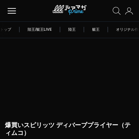
トップ
|
陸王/艇王LIVE
|
陸王
|
艇王
|
オリジナル作
爆買いスピリッツ ディバーブプライヤー（テ
ィムコ）