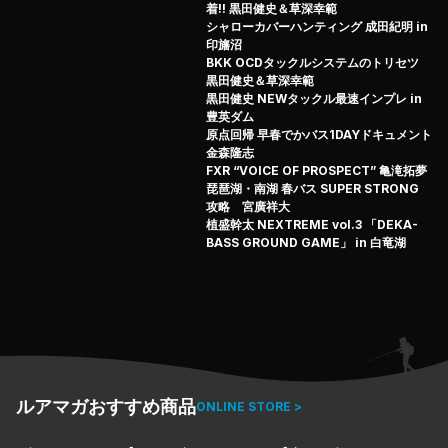
くとご覧アレ！

着!! 黒田健史＆草深幸範
シャローカバーハンティング 成田紀明 in
印旛沼
BKK OCDタックルシステムのトリセツ
黒田健史＆草深幸範
黒田健史 NEWタックル最速インプレ in
豊英ダム
原点回帰 早春でかバス1DAYドキュメント
金森隆志
FXR “VOICE OF PROSPECT” 亀滝拓夢
琵琶湖・南湖 春バス SUPER STRONG
攻略 宮廣祥大
植盛幹太 NEXTREME vol.3 「DEKA-
BASS GROUND GAME」 in 白竜湖
ルアマガおすすめ商品
ONLINE STORE >