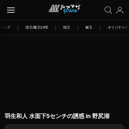
トップ
|
陸王/艇王LIVE
|
陸王
|
艇王
|
オリジナル作
羽生和人 水面下5センチの誘惑 in 野尻湖