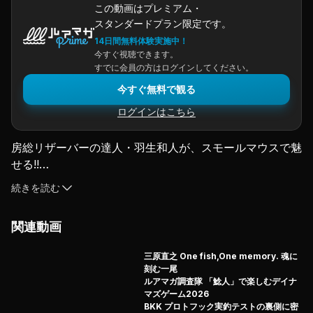
この動画はプレミアム・
スタンダードプラン限定です。
14日間無料体験実施中！
今すぐ視聴できます。
すでに会員の方はログインしてください。
今すぐ無料で観る
ログインはこちら
房総リザーバーの達人・羽生和人が、スモールマウスで魅
せる!!

桧原湖と並んで、スモールマウスバスフィッシングが楽し
続きを読む
める湖、野尻湖。

今回メインで展開したのは、エラストマー素材のワームを
関連動画
駆使した表層テクニック。 

バスの状態、フィールドスポットの状況にアジャストする
三原直之 One fish,One memory. 魂に
ための

刻む一尾
水面下5センチのワザを惜しげもなく披露！

ルアマガ調査隊 「鯰人」で楽しむデイナ
マズゲーム2026
エラストマーならではの特徴を活かした水面マジック、と
BKK プロトフック実釣テストの裏側に密