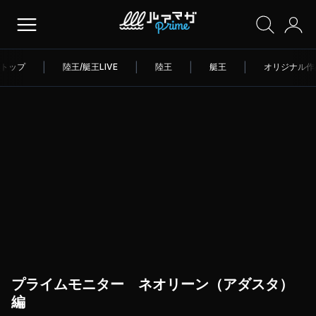
トップ
|
陸王/艇王LIVE
|
陸王
|
艇王
|
オリジナル作
プライムモニター ネオリーン（アダスタ）
編