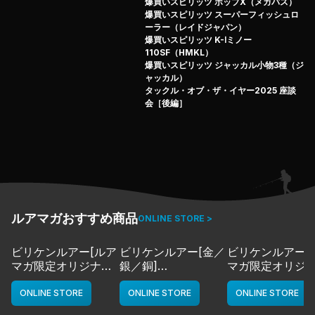
渾身のチャガー系ポッパーが「ネオリーン」なのだ。

爆買いスピリッツ ポップX（メガバス）
爆買いスピリッツ スーパーフィッシュロ
特筆すべき特徴としては、ポッパー独自の特徴でもあるフ
ーラー（レイドジャパン）
ロントカップのマウス部分に

爆買いスピリッツ K-Ⅰミノー
上下、2種類のラインアイポジションがセッティングされ
110SF（HMKL）
爆買いスピリッツ ジャッカル小物3種（ジ
ているところ。

ャッカル）
上部アイは『ボゴンッ！』という深みのある力強いチャガ
タックル・オブ・ザ・イヤー2025 座談
ー音を発生させる。

会［後編］
リトリーブすればダーターやミノーのようなウォブリング
アクションも演出可能。

下部アイはドッグウォークモードで、ポッパーらしからぬ
スライド幅の広いアクションを出せる。

70ミリ・1/2オンスという、ウッドプラグと並ぶ絶妙なサ
イズ感もいい。

ルアマガおすすめ商品
ONLINE STORE >
ボリュームのあるボディは深い水深からもバスを呼ぶこと
ができ、また、

ビリケンルアー[ルア
ビリケンルアー[金／
ビリケンルアー[
遠くのフィーディングスポットまでカッ飛ばせる、抜群の
マガ限定オリジナル
銀／銅]
マガ限定オリジ
ロングキャスト性能を誇る。

カラー／LMチャー
deps
カラー／LMボー
ト]
ワイト]
ONLINE STORE
ONLINE STORE
ONLINE STORE
「トップウォーターゲームの永遠のスタンダード」・・・

deps
deps