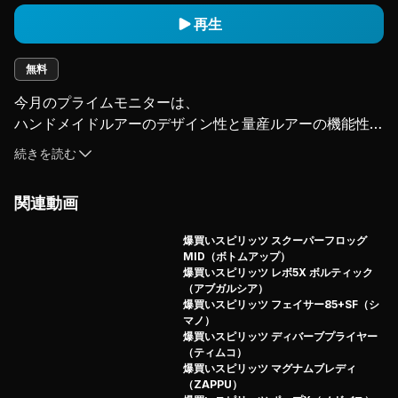
再生
無料
今月のプライムモニターは、

ハンドメイドルアーのデザイン性と量産ルアーの機能性を
融合させた

続きを読む
ルアーメーカー・アダスタが限定販売しているポッパー
「ネオリーン」だ。

関連動画
今回はルアマガプライムオリジナルカラー「スモールマウ
スバスver」でお届けするぞ！

爆買いスピリッツ スクーパーフロッグ
MID（ボトムアップ）
極めてリアルなデザインはアダスタの真骨頂。細かい造形
爆買いスピリッツ レボ5X ボルティック
（アブガルシア）
と独自の塗装レイヤー構造からくる、

爆買いスピリッツ フェイサー85+SF（シ
非常に美しい仕上がりは、単なるルアーの枠を超えた造形
マノ）
美としての魅力がある。

爆買いスピリッツ ディバーブプライヤー
（ティムコ）
ルアー開発の中西さんが求める理想のポッパー像を形にし
爆買いスピリッツ マグナムブレディ
た、

（ZAPPU）