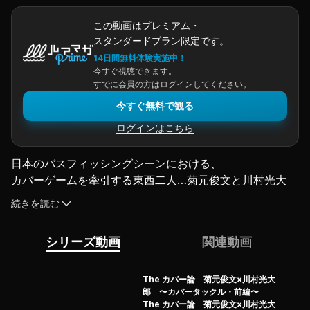
この動画はプレミアム・
スタンダードプラン限定です。
14日間無料体験実施中！
今すぐ視聴できます。
すでに会員の方はログインしてください。
今すぐ無料で観る
ログインはこちら
日本のバスフィッシングシーンにおける、
カバーゲームを牽引する東西二人…菊元俊文と川村光大
郎。
続きを読む
彼らの世代を超えた貴重な「対談」企画が遂に実現！
様々な角度から、二人の“カバーフィッシング”の本質に迫
シリーズ動画
関連動画
る！
バス釣りの中での『カバーゲーム』とはいかなるものなの
か？
The カバー論 菊元俊文×川村光大
郎 〜カバータックル・前編〜
カバー攻略で使用するルアーやタックルの詳細解説はもと
The カバー論 菊元俊文×川村光大