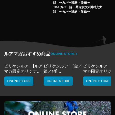
より、
郎 〜カバー戦略・後編〜
各フィールドに対するカバーアプローチ方法、カバーゲー
The カバー論 菊元俊文×川村光大
郎 〜カバー戦略・前編〜
ムの戦略の立て方、
そして、各々がバスフィッシングを通して培ってきた
カバーゲームの真髄について、徹底談義してもらったぞ。
バス釣りを愛して止まない二人の至極のトーク集、必見
だ！
＜カバータックル・後編コンテンツ＞
タックルセッティング
ルアマガおすすめ商品
ONLINE STORE >
普遍なるカバーフィッシング
ビリケンルアー[ルア
ビリケンルアー[金／
ビリケンルアー[
マガ限定オリジナル
銀／銅]
マガ限定オリジ
カラー／LMチャー
deps
カラー／LMボー
ト]
ワイト]
ONLINE STORE
ONLINE STORE
ONLINE STORE
deps
deps