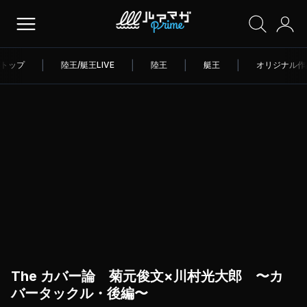
トップ
|
陸王/艇王LIVE
|
陸王
|
艇王
|
オリジナル作
The カバー論 菊元俊文×川村光大郎 〜カ
バータックル・後編〜