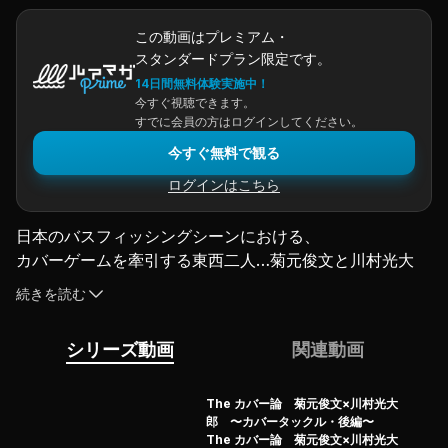
この動画はプレミアム・
スタンダードプラン限定です。
14日間無料体験実施中！
今すぐ視聴できます。
すでに会員の方はログインしてください。
今すぐ無料で観る
ログインはこちら
日本のバスフィッシングシーンにおける、
カバーゲームを牽引する東西二人…菊元俊文と川村光大
郎。
続きを読む
彼らの世代を超えた貴重な「対談」企画が遂に実現！
様々な角度から、二人の“カバーフィッシング”の本質に迫
シリーズ動画
関連動画
る！
バス釣りの中での『カバーゲーム』とはいかなるものなの
か？
The カバー論 菊元俊文×川村光大
郎 〜カバータックル・後編〜
カバー攻略で使用するルアーやタックルの詳細解説はもと
The カバー論 菊元俊文×川村光大