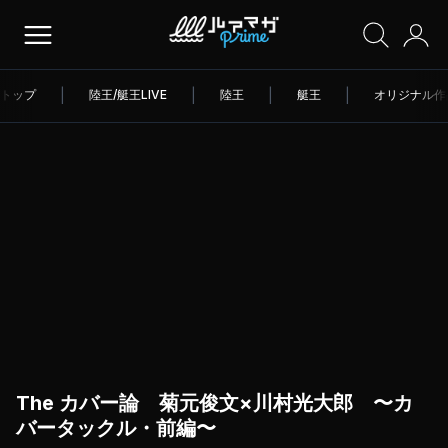
トップ
|
陸王/艇王LIVE
|
陸王
|
艇王
|
オリジナル作
The カバー論 菊元俊文×川村光大郎 〜カ
バータックル・前編〜