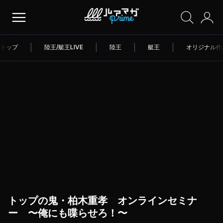
トップ
|
陸王/艇王LIVE
|
陸王
|
艇王
|
オリジナル作
トップの鬼・柏木重孝 オンラインセミナ
ー 〜俺にも喋らせろ！〜