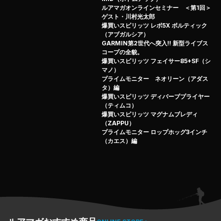
ルアマガオンラインセミナー ＜第1回＞
ブラックバスに対する強いこだわりと、驚くべき釣果、そ
ゲスト・川村光太郎
して極上のテクニック…。
爆買いスピリッツ レボ5X ボルティック
（アブガルシア）
「トップの鬼」とも呼ばれたトップウォーターフリークが
GARMIN第2世代へ突入!! 新型ライブス
久々に吠える！
コープの全貌。
爆買いスピリッツ フェイサー85+SF（シ
マノ）
セミナー参加者からの質問にもズバズバと答えていく「柏
プライムモニター ネオリーン（アダス
木流一問一答集」。
タ）編
さあ〜、しかとご覧アレ！
爆買いスピリッツ ディバーブプライヤー
（ティムコ）
爆買いスピリッツ マグナムブレディ
（ZAPPU）
プライムモニター ロップホッグ3インチ
（カエス）編