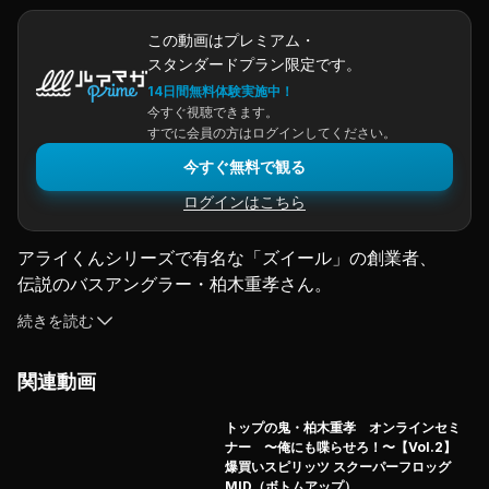
この動画はプレミアム・
スタンダードプラン限定です。
14日間無料体験実施中！
今すぐ視聴できます。
すでに会員の方はログインしてください。
今すぐ無料で観る
ログインはこちら
アライくんシリーズで有名な「ズイール」の創業者、
伝説のバスアングラー・柏木重孝さん。
続きを読む
90年代に起こったバス釣りブームの中心人物のひとりで
あり、
関連動画
現在は「バモノス」というブランドであらたなルアー作り
に勤しんでいる。
トップの鬼・柏木重孝 オンラインセミ
そんな柏木さんだが、この令和時代の真っただ中におい
ナー 〜俺にも喋らせろ！〜【Vol.2】
て、バスフィッシングに何を思うのか？
爆買いスピリッツ スクーパーフロッグ
MID（ボトムアップ）