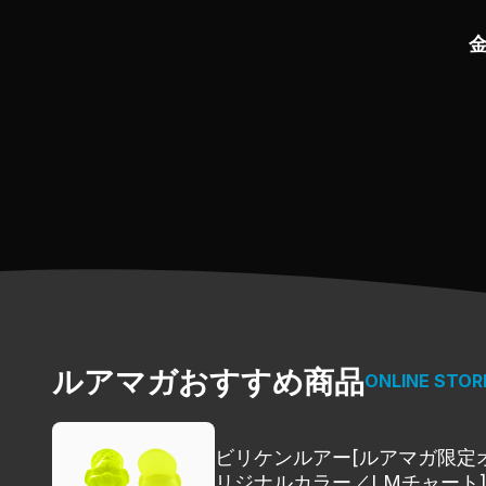
自分が納得のいくタックルセッティン
いわゆる「酔えるロッド選び」とはい
釣り具の中で、最も個性が反映されや
この成熟し切ったバスフィッシングの世
バスロッド事情を知る二人だからこそ
ルアマガおすすめ商品
ONLINE STOR
ビリケンルアー[ルアマガ限定
リジナルカラー／LMチャート