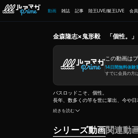
動画
雑誌
記事
陸王LIVE/艇王LIVE
会員
金森隆志×鬼形毅 「個性。
この動画は
14日間無料体験
すでに会員の方
バスロッドこそ、個性。
長年、数多くの竿を世に輩出、今や日
そして、
続きを読む
オカッパリメーカーとして「グラディ
お互い、異なる立場から見聞き体験し
シリーズ動画
関連動
そしてその未来について語り合う。
後編は、