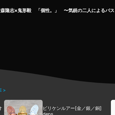
グ、もとい、ロッドセレクティングができているか？
金森隆志×鬼形毅 「個性。」 〜気鋭の二人によるバス
かなるものなのか…？
すいといわれるのが、実はロッド。
界で求められる “竿” とはいかなるモノか。
語れる深イイバナシ集・その�Aだ！
E >
オ
ビリケンルアー[金／銀／銅]
]
deps