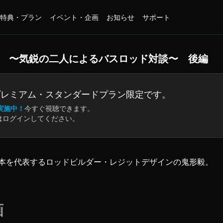
特典・プラン
イベント・企画
お知らせ
サポート
」 〜気鋭の二人によるバスロッド対談〜 後編
プレミアム・
スタンダードプラン限定です。
実施中！
今すぐ視聴できます。
はログインしてください。
本を代表するロッドビルダー・レジットデザインの鬼形毅。
エーター」ロッドの販売からスタートさせた、レイドジャパン
てきた、バスロッドへの熱意とこだわり。
画