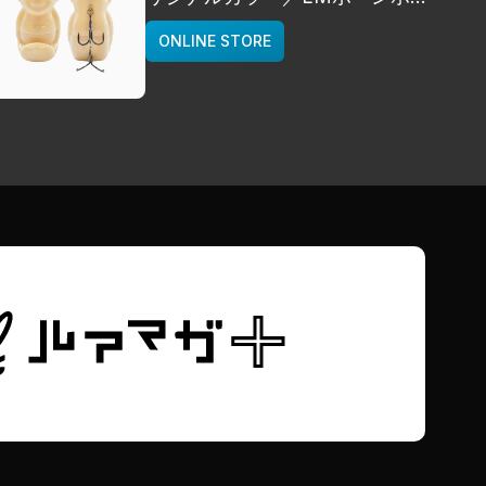
イト]
ONLINE STORE
deps