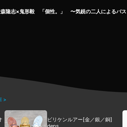
」or「オカッパリ」のカテゴライズはあるのか？
金森隆志×鬼形毅 「個性。」 〜気鋭の二人によるバス
にとって常に良いとは限らない…その理由とは？
こそ語れる深イイバナシ集・その�@だ！
E >
オ
ビリケンルアー[金／銀／銅]
]
deps