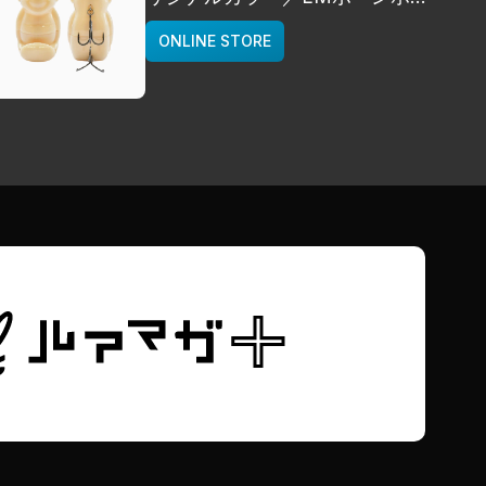
イト]
ONLINE STORE
deps