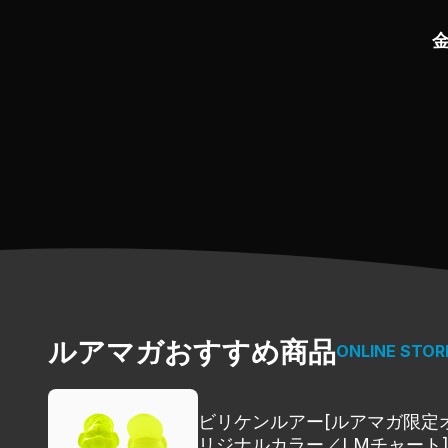
そもそもロッドの使い分けに「ボート
巷で話題になっている最新素材が、竿
等、バスロッド事情を知る二人だから
ルアマガおすすめ商品
ONLINE STOR
ビリケンルアー[ルアマガ限定
リジナルカラー／LMチャート