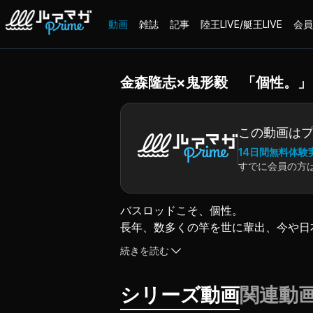
動画
雑誌
記事
陸王LIVE/艇王LIVE
会員
金森隆志×鬼形毅 「個性。
この動画は
14日間無料体験
すでに会員の方
バスロッドこそ、個性。
長年、数多くの竿を世に輩出、今や日
そして、
続きを読む
オカッパリメーカーとして「グラディ
お互い、異なる立場から見聞き体験し
シリーズ動画
関連動
そしてその未来について語り合う。
前編は、