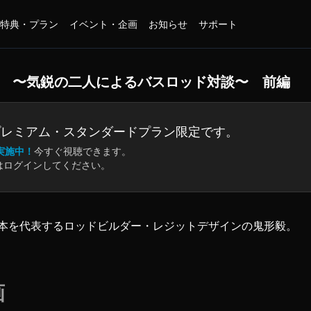
特典・プラン
イベント・企画
お知らせ
サポート
」 〜気鋭の二人によるバスロッド対談〜 前編
プレミアム・
スタンダードプラン限定です。
実施中！
今すぐ視聴できます。
はログインしてください。
本を代表するロッドビルダー・レジットデザインの鬼形毅。
エーター」ロッドの販売からスタートさせた、レイドジャパン
てきた、バスロッドへの熱意とこだわり。
画