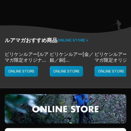
今回、そのルアープロデューサーである清水盛三さんに
そもそもの定義からはじまる“ディープクランク概論”につ
いて語っていただいた。
前・後編の2本立て、ミッチリお届けしよう！
前編は、
ルアーとの出会い、米国トーナメントにおけるディープク
ルアマガおすすめ商品
ONLINE STORE >
ランクの立ち位置、DDX-OVERが釣れると言われる所以
他、
ビリケンルアー[ルア
ビリケンルアー[金／
ビリケンルアー[
理解度が更に深まるディープなネタが満載だ！
マガ限定オリジナル
銀／銅]
マガ限定オリジ
カラー／LMチャー
deps
カラー／LMボー
ト]
ワイト]
ONLINE STORE
ONLINE STORE
ONLINE STORE
deps
deps