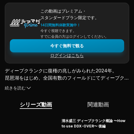
この動画はプレミアム・
スタンダードプラン限定です。
14日間無料体験実施中！
今すぐ視聴できます。
すでに会員の方はログインしてください。
今すぐ無料で観る
ログインはこちら
ディープクランクに復権の兆しがみられた2024年。
琵琶湖をはじめ、全国有数のフィールドにてディープクラ
ンクによる釣果投稿もちらほら見受けられるようになって
続きを読む
きた。
そんな、ある種のブームとも取れるこの流れの立役者の代
シリーズ動画
関連動画
表ルアーがある。
数多のヒットルアーを輩出しているエバーグリーン・モー
ドブランドの新作、
清水盛三 ディープクランク概論 〜How
to use DDX-OVER〜 後編
その名も「DDX-OVER」！