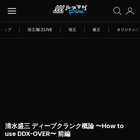
トップ
|
陸王/艇王LIVE
|
陸王
|
艇王
|
オリジナル作
清水盛三 ディープクランク概論 〜How to
use DDX-OVER〜 前編