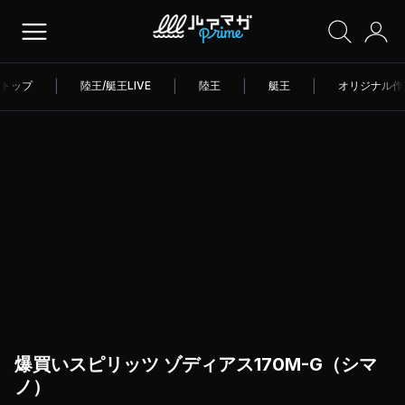
トップ
|
陸王/艇王LIVE
|
陸王
|
艇王
|
オリジナル作
爆買いスピリッツ ゾディアス170M-G（シマ
ノ）