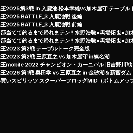
王2025第3戦 in 入鹿池 松本幸雄vs加木屋守 テーブ
3:59まで
王2025 BATTLE_3 入鹿池戦 後編
王2025 BATTLE_3 入鹿池戦 前編
全部当てて釣るまで帰れまテン!! 水野浩聡×馬場拓也×加
全部当てて釣るまで帰れまテン!! 水野浩聡×馬場拓也×加
王2023 第2戦 テーブルトーク完全版
王2023 第2戦 三原直之 vs 加木屋守 in榛名湖
王mobile 2022 チャンピオン・カーニバル 旧吉野川戦
王2026 第1戦 奥田学 vs 三原直之 in 金砂湖＆新宮ダム 
爆買いスピリッツ スクーパーフロッグMID（ボトムアッ