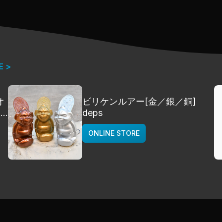
E >
オ
ビリケンルアー[金／銀／銅]
]
deps
ONLINE STORE