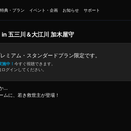
特典・プラン
イベント・企画
お知らせ
サポート
in 五三川＆大江川 加木屋守
プレミアム・
スタンダードプラン限定です。
実施中！
今すぐ視聴できます。
はログインしてください。
か…
ームに、若き救世主が登場！
カッパリ必殺メソッドを披露。
ド「ソウルフェス」テクニックをはじめ、
スをゲットする技をシェア。