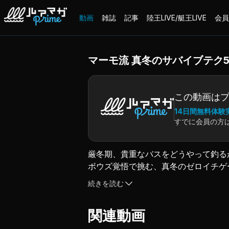
動画
雑誌
記事
陸王LIVE/艇王LIVE
会員
マーモ流 真冬のサバイブテク5 
この動画は
14日間無料体験
すでに会員の方
厳冬期、貴重なバスをどうやって釣る
ボウズ覚悟で挑む、真冬のゼロイチゲ
加木屋 “マーモ” 守が伝授する、オ
続きを読む
ソウルシャッドを使ったマル秘メソッ
各状況に合わせた的確な狙い方で冬バ
関連動画
冬の切り札として、マスター必至だ！
（2025.1.11配信）