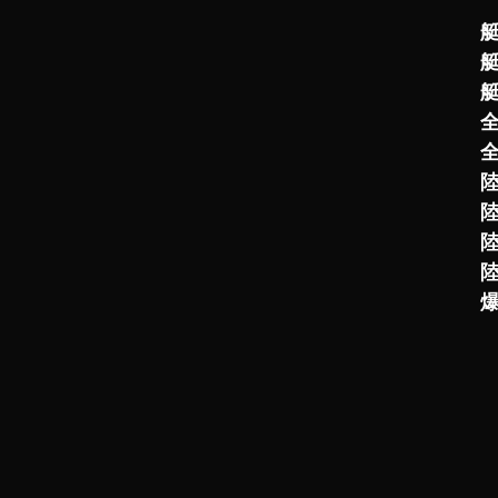
>>視聴者プレゼント申込みはこちら
艇
申し込み〆切：2025年2月10日（月）2
艇
艇
陸
陸
陸
陸