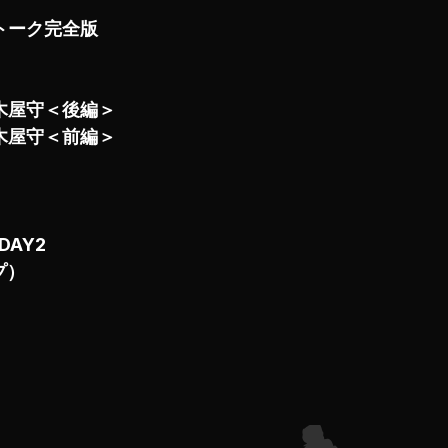
ルトーク完全版
木屋守＜後編＞
木屋守＜前編＞
DAY2
プ）