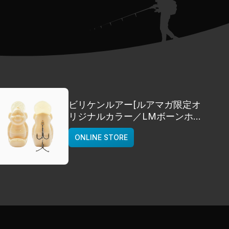
ビリケンルアー[ルアマガ限定オ
リジナルカラー／LMボーンホワ
イト]
ONLINE STORE
deps