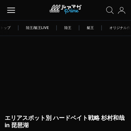
トップ
|
陸王/艇王LIVE
|
陸王
|
艇王
|
オリジナル作
エリアスポット別 ハードベイト戦略 杉村和哉
in 琵琶湖