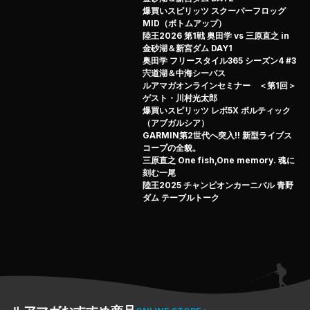
ン、、、
爆買いスピリッツ スクーパーフロッグ
巻きの代名詞ともいわれるメジャーなルアー達を駆使し
MID（ボトムアップ）
遂に仕留めた59センチのランカーフィッシュ！
陸王2026 第1戦 奥田学 vs 三原直之 in
金砂湖＆新宮ダム DAY1
スポット選択からアプローチまでのでかバス戦略の一部始
奥田学 フリースタイル365 シーズン4 #3
終、トクとご覧アレ！
宍道湖＆中海シーバス
（2024.12.23配信）
ルアマガオンラインセミナー ＜第1回＞
ゲスト・川村光太郎
爆買いスピリッツ レボ5X ボルティック
（アブガルシア）
GARMIN第2世代へ突入!! 新型ライブス
コープの全貌。
三原直之 One fish,One memory. 魂に
刻む一尾
陸王2025 チャンピオンカーニバル 青野
ダム テーブルトーク