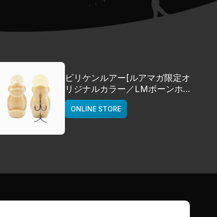
ビリケンルアー[ルアマガ限定オ
リジナルカラー／LMボーンホワ
イト]
ONLINE STORE
deps