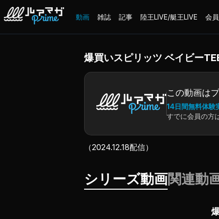
動画
雑誌
記事
陸王LIVE/艇王LIVE
会員
爆買いスピリッツ ベイビーTE
この動画は
14日間無料体験
すでに会員の方
（2024.12.18配信）
シリーズ動画
関連動