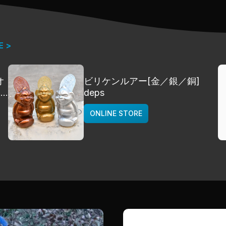
E >
オ
ビリケンルアー[金／銀／銅]
]
deps
ONLINE STORE