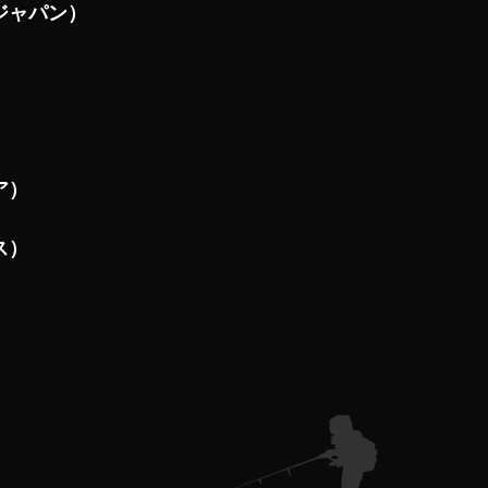
ジャパン）
ア）
ス）