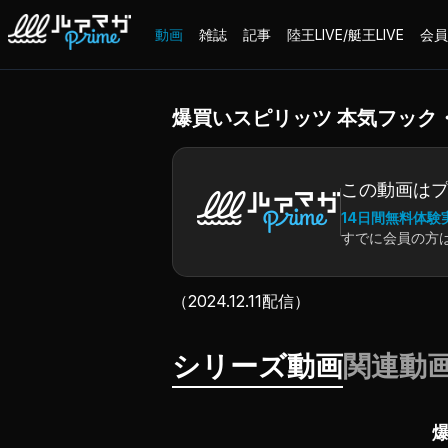
動画
雑誌
記事
陸王LIVE/艇王LIVE
会員
爆買いスピリッツ 本気フック
この動画は
14日間無料体験
すでに会員の方
（2024.12.11配信）
シリーズ動画
関連動