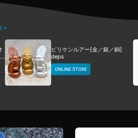
E >
オ
ビリケンルアー[金／銀／銅]
]
deps
ONLINE STORE