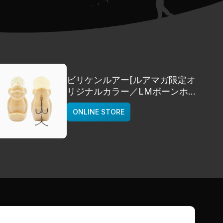
ビリケンルアー[ルアマガ限定オ
リジナルカラー／LMボーンホワ
イト]
ONLINE STORE
deps