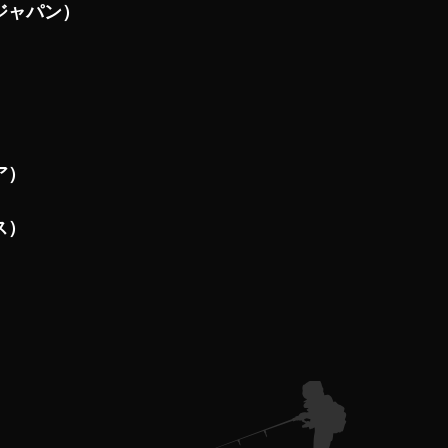
ジャパン）
ア）
ス）