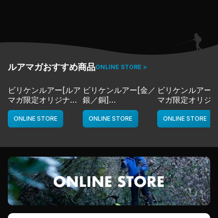
ルアマガおすすめ商品
ONLINE STORE >
ビリケンルアー[ルア
ビリケンルアー[金／
ビリケンルアー[
マガ限定オリジナル
銀／銅]
マガ限定オリジ
カラー／LMチャー
deps
カラー／LMボー
ト]
ワイト]
ONLINE STORE
ONLINE STORE
ONLINE STORE
deps
deps