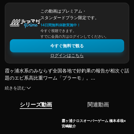
この動画はプレミアム・
スタンダードプラン限定です。
14日間無料体験実施中！
今すぐ視聴できます。
すでに会員の方はログインしてください。
今すぐ無料で観る
ログインはこちら
霞ヶ浦水系のみならず全国各地で好釣果の報告が相次ぐ話
題のエビ系高比重ワーム「ブラーモ」。
第2回は橋本卓哉さんがオカッパリで、宮嶋駿介さんがボ
続きを読む
ートで初夏の霞ヶ浦水系を攻略！［プロモーション］
（2024.7.29配信）
シリーズ動画
関連動画
霞ヶ浦クロスオーバーゲーム 橋本卓哉×
宮嶋駿介