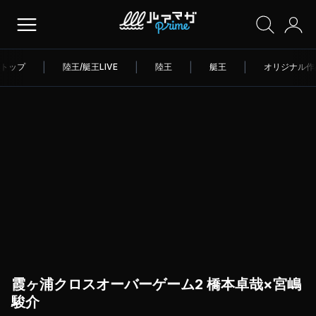
トップ
|
陸王/艇王LIVE
|
陸王
|
艇王
|
オリジナル作
霞ヶ浦クロスオーバーゲーム2 橋本卓哉×宮嶋
駿介