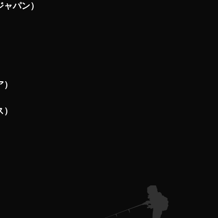
ジャパン）
ア）
ス）