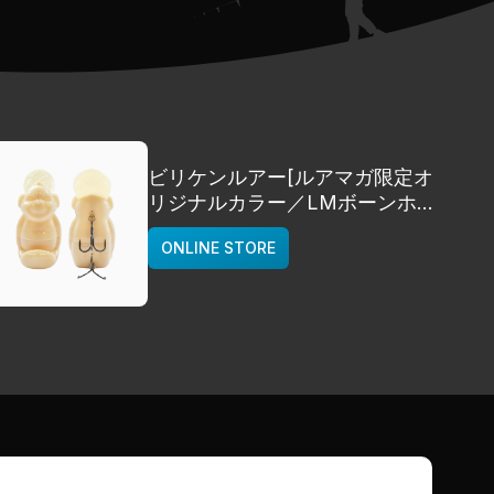
ビリケンルアー[ルアマガ限定オ
リジナルカラー／LMボーンホワ
イト]
ONLINE STORE
deps