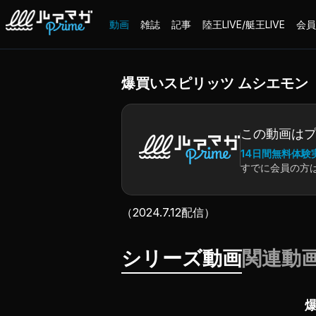
動画
雑誌
記事
陸王LIVE/艇王LIVE
会員
爆買いスピリッツ ムシエモン
この動画は
14日間無料体験
すでに会員の方
（2024.7.12配信）
シリーズ動画
関連動