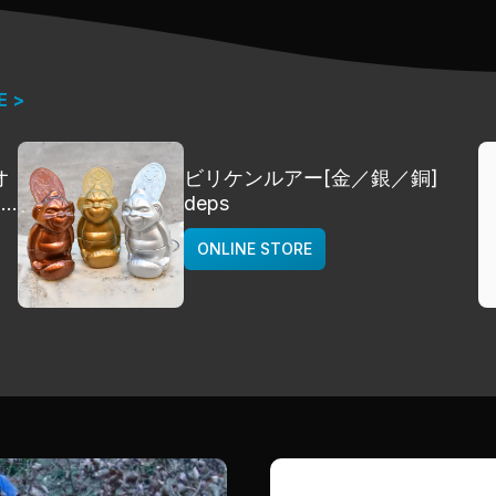
E >
オ
ビリケンルアー[金／銀／銅]
]
deps
ONLINE STORE