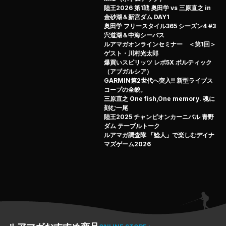
（2024.7.12配信）
陸王2026 第1戦 奥田学 vs 三原直之 in
金砂湖＆新宮ダム DAY1
奥田学 フリースタイル365 シーズン4 #3
宍道湖＆中海シーバス
ルアマガオンラインセミナー ＜第1回＞
ゲスト・川村光太郎
爆買いスピリッツ レボ5X ボルティック
（アブガルシア）
GARMIN第2世代へ突入!! 新型ライブス
コープの全貌。
三原直之 One fish,One memory. 魂に
刻む一尾
陸王2025 チャンピオンカーニバル 青野
ダム テーブルトーク
ルアマガ調査隊 「鯰人」で楽しむデイナ
マズゲーム2026