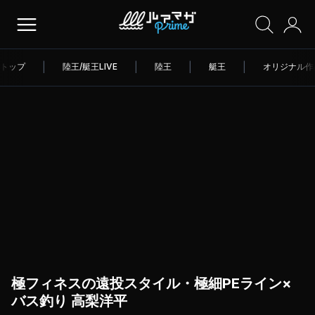
トップ
|
陸王/艇王LIVE
|
陸王
|
艇王
|
オリジナル作
極フィネスの遠投スタイル・極細PEライン×
バス釣り 高梨洋平