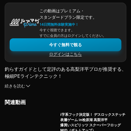
この動画はプレミアム・
スタンダードプラン限定です。
14日間無料体験実施中！
今すぐ視聴できます。
すでに会員の方はログインしてください。
今すぐ無料で観る
ログインはこちら
釣らすガイドとして定評のある高梨洋平プロが推奨する、
極細PEラインテクニック！
桧原湖のスモールマウスバスを相手に、インフィニティと
続きを読む
アブソリュート（共にバリバス）の0.3号という超細番手
を使っての
関連動画
攻めのアプローチを完全詳解！
PEラインの有効性をあらためて理解することができるハ
i字系フック決定版！ デスロックステッチ
ウツームービーだ！
表層ゲーム in桧原湖 高梨洋平
［プロモーション］
爆買いスピリッツ スクーパーフロッグ
MID（ボトムアップ）