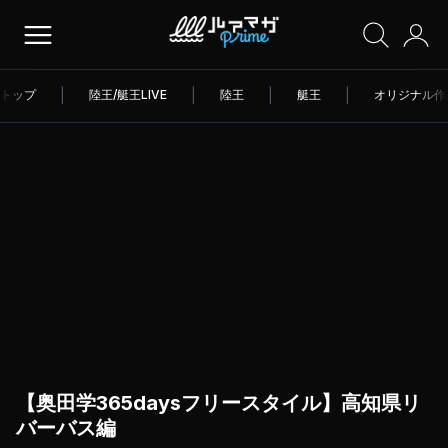
トップ
|
陸王/艇王LIVE
|
陸王
|
艇王
|
オリジナル作
【奥田学365daysフリースタイル】高知県リ
バーバス編