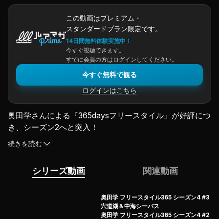
この動画はプレミアム・
スタンダードプラン限定です。
14日間無料体験実施中！
今すぐ視聴できます。
すでに会員の方はログインしてください。
今すぐ無料で観る
ログインはこちら
奥田学さんによる『365daysフリースタイル』が好評につ
き、シーズン2へと突入！
初回エピソード1は四国・高知へと足を伸ばし、メジャー
続きを読む
リバーでの陸っぱりバスフィッシングを敢行。…が、折し
も季節は春の風物詩・三寒四温の三寒真っ只中…。強く冷
シリーズ動画
関連動画
たい雨、吹きすさぶ暴風…。でかバスを連打し続けてきた
当連載の運命や如何に…。
(2024.4.30配信)
奥田学 フリースタイル365 シーズン4 #3
宍道湖＆中海シーバス
奥田学 フリースタイル365 シーズン4 #2