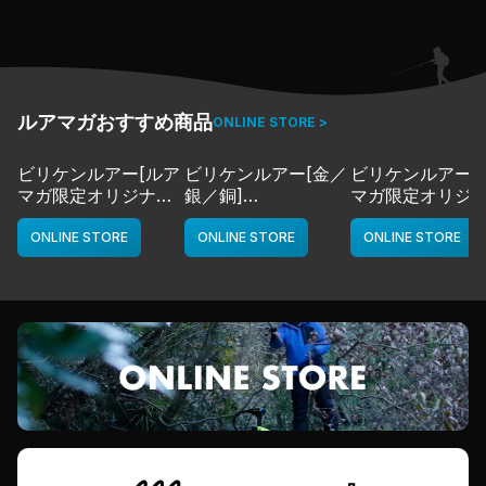
札が登場。他にも、でかバス狙いのキーワードや山田さん
のストロングタックル秘話など、あっという間のプライオ
リティトークだ!!
（2024.3.11配信）
ルアマガおすすめ商品
ONLINE STORE >
ビリケンルアー[ルア
ビリケンルアー[金／
ビリケンルアー[
マガ限定オリジナル
銀／銅]
マガ限定オリジ
カラー／LMチャー
deps
カラー／LMボー
ト]
ワイト]
ONLINE STORE
ONLINE STORE
ONLINE STORE
deps
deps