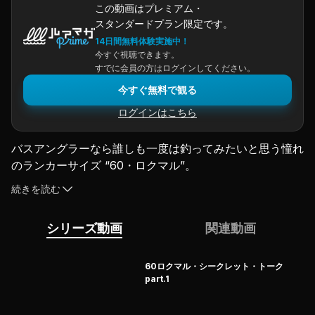
この動画はプレミアム・
スタンダードプラン限定です。
14日間無料体験実施中！
今すぐ視聴できます。
すでに会員の方はログインしてください。
今すぐ無料で観る
ログインはこちら
バスアングラーなら誰しも一度は釣ってみたいと思う憧れ
のランカーサイズ “60・ロクマル”。
琵琶湖の鉄人の異名を持つデカバスハンター・山田祐五
続きを読む
と、全国各地でロクマルを仕留めてきたカリスマトーナメ
ンター・青木大介のお二人に、なんとロクマルハント未経
シリーズ動画
関連動画
験の川村光大郎がインタビュアーとして特別参加。ジャイ
アントサイズを手中に収めてきた東西の偉人たちに、最強
陸王は果たしてどんな質問を浴びせるのか。
60ロクマル・シークレット・トーク
part.1
パート2では、青木さんのロクマルルアー・シークレット
を皮切りに、関東レイク、、、津久井湖や
河口湖での
切り