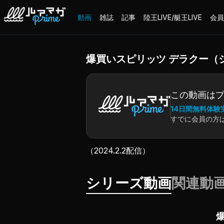
動画
雑誌
記事
陸王LIVE/艇王LIVE
会員
爆買いスピリッツ デラクー（
この動画は
14日間無料体験
すでに会員の方
（2024.2.2配信）
シリーズ動画
関連動