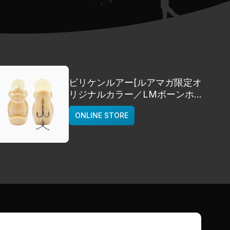
ビリケンルアー[ルアマガ限定オ
リジナルカラー／LMボーンホワ
イト]
ONLINE STORE
deps