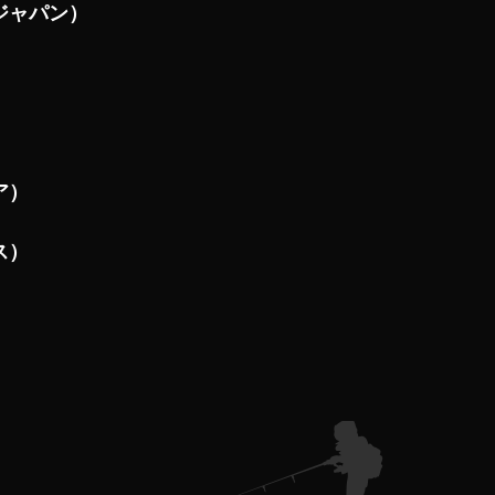
ジャパン）
ア）
ス）