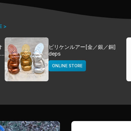
E >
オ
ビリケンルアー[金／銀／銅]
]
deps
ONLINE STORE