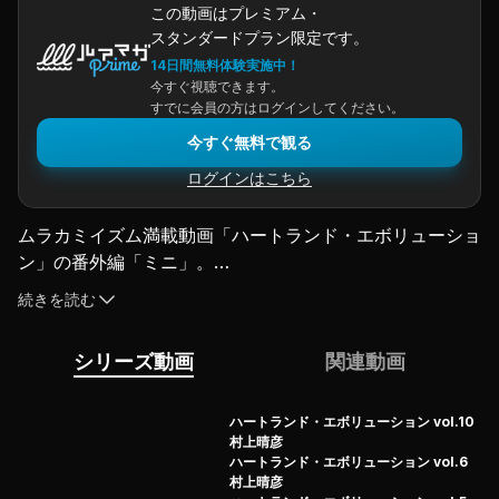
この動画はプレミアム・
スタンダードプラン限定です。
14日間無料体験実施中！
今すぐ視聴できます。
すでに会員の方はログインしてください。
今すぐ無料で観る
ログインはこちら
ムラカミイズム満載動画「ハートランド・エボリューショ
ン」の番外編「ミニ」。
#2は、流れのあるバックウォーターで、スレたバスにい
続きを読む
かにナチュラルにルアー を魅せていくか…
村上ならではの、キャロライナリグによるセルフアクショ
シリーズ動画
関連動画
ンシステムを本人自ら解説！［プロモーション］
（2023.12.22配信）
ハートランド・エボリューション vol.10
村上晴彦
ハートランド・エボリューション vol.6
村上晴彦