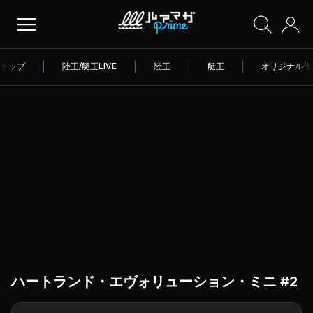
トップ
|
陸王/艇王LIVE
|
陸王
|
艇王
|
オリジナル作
ハートランド・エヴォリューション・ミニ #2