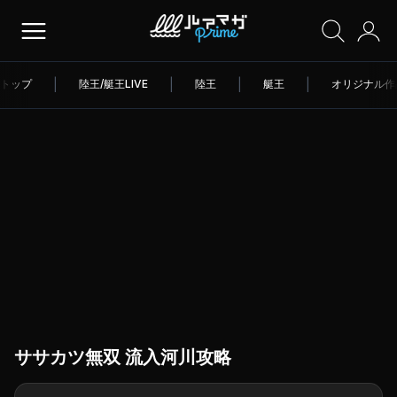
トップ
|
陸王/艇王LIVE
|
陸王
|
艇王
|
オリジナル作
ササカツ無双 流入河川攻略