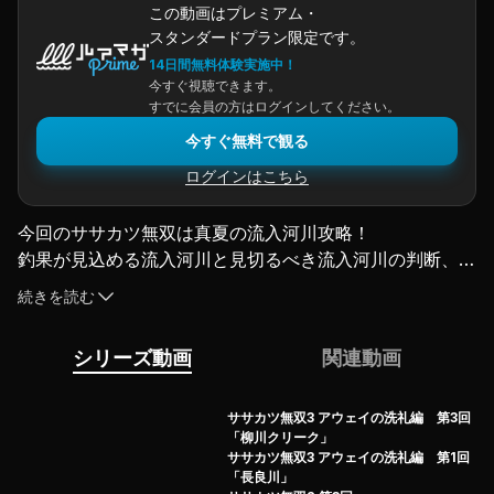
この動画はプレミアム・
スタンダードプラン限定です。
14日間無料体験実施中！
今すぐ視聴できます。
すでに会員の方はログインしてください。
今すぐ無料で観る
ログインはこちら
今回のササカツ無双は真夏の流入河川攻略！
釣果が見込める流入河川と見切るべき流入河川の判断、ル
アーセレクトやアプローチ方法を徹底レクチャー！
続きを読む
果たしてササカツは真夏のタフコンディションの中、霞ヶ
浦水系を無双することはできるのか!?［プロモーション］
シリーズ動画
関連動画
（2023.8.11配信）
ササカツ無双3 アウェイの洗礼編 第3回
「柳川クリーク」
ササカツ無双3 アウェイの洗礼編 第1回
「長良川」