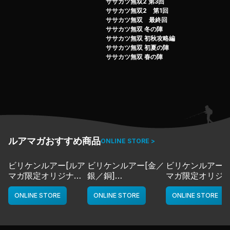
ササカツ無双2 第3回
ササカツ無双2 第1回
ササカツ無双 最終回
ササカツ無双 冬の陣
ササカツ無双 初秋攻略編
ササカツ無双 初夏の陣
ササカツ無双 春の陣
ルアマガおすすめ商品
ONLINE STORE >
ビリケンルアー[ルア
ビリケンルアー[金／
ビリケンルアー[
マガ限定オリジナル
銀／銅]
マガ限定オリジ
カラー／LMチャー
deps
カラー／LMボー
ト]
ワイト]
ONLINE STORE
ONLINE STORE
ONLINE STORE
deps
deps