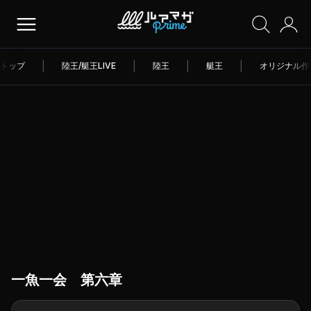
トップ
|
陸王/艇王LIVE
|
陸王
|
艇王
|
オリジナル作
一魚一会 第六章