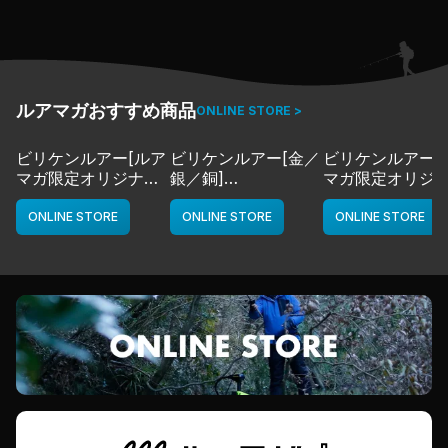
ルアマガおすすめ商品
ONLINE STORE >
ビリケンルアー[ルア
ビリケンルアー[金／
ビリケンルアー[
マガ限定オリジナル
銀／銅]
マガ限定オリジ
カラー／LMチャー
deps
カラー／LMボー
ト]
ワイト]
ONLINE STORE
ONLINE STORE
ONLINE STORE
deps
deps