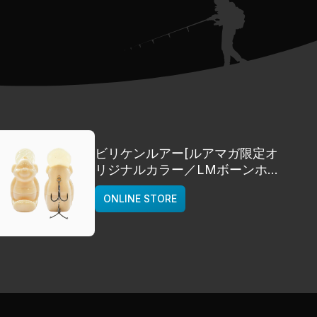
ビリケンルアー[ルアマガ限定オ
リジナルカラー／LMボーンホワ
イト]
ONLINE STORE
deps