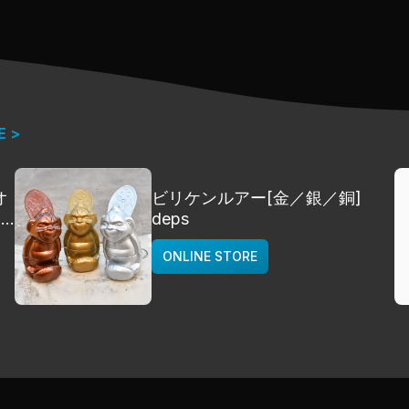
E >
オ
ビリケンルアー[金／銀／銅]
]
deps
ONLINE STORE