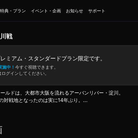
特典・プラン
イベント・企画
お知らせ
サポート
 淀川戦
プレミアム・
スタンダードプラン限定です。
実施中！
今すぐ視聴できます。
はログインしてください。
フィールドは、大都市大阪を流れるアーバンリバー・淀川。
の対戦地となったのは実に14年ぶり。
グフィッシュを狙う水野浩聡に対し、佐々木勝也も秘策を駆使
をたぐり寄せるのは果たしてどちらだ!?
画