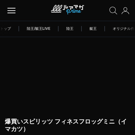
トップ
|
陸王/艇王LIVE
|
陸王
|
艇王
|
オリジナル作
爆買いスピリッツ フィネスフロッグミニ（イ
マカツ）