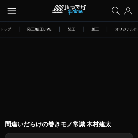
トップ
|
陸王/艇王LIVE
|
陸王
|
艇王
|
オリジナル作
間違いだらけの巻きモノ常識 木村建太