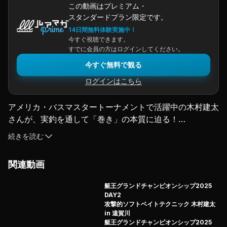
この動画はプレミアム・
スタンダードプラン限定です。
14日間無料体験実施中！
今すぐ視聴できます。
すでに会員の方はログインしてください。
今すぐ無料で観る
ログインはこちら
アメリカ・バスマスタートーナメントで活躍中の木村建太
さんが、実釣を通して「巻き」の本質に迫る！
「ちゃんと巻くからこそ釣れる魚がいる」。その真意と
続きを読む
は!?
これを見てあなたも今年は巻きの釣りを得意技にしよう！
関連動画
キムケンが今、日本の「巻き」に物申す！
（2023.6.12配信）
艇王グランドチャンピオンシップ2025
DAY2
攻撃的ソフトベイトテクニック 木村建太
in 遠賀川
艇王グランドチャンピオンシップ2025