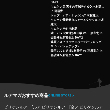
DAY1
キムケン流 真冬の不滅テク�D 木村建太
in 琵琶湖
トップ・オア・ナッシング 木村建太
キムケン最新巻きルアー＆タックル 木村
建太
キムケン岸釣り劇場
陸王2026 第1戦 奥田学 vs 三原直之 in
金砂湖＆新宮ダム DAY2
爆買いスピリッツ スクーパーフロッグ
MID（ボトムアップ）
陸王2026 第1戦 奥田学 vs 三原直之 in
金砂湖＆新宮ダム DAY1
ルアマガおすすめ商品
ONLINE STORE >
ビリケンルアー[ルア
ビリケンルアー[金／
ビリケンルアー[