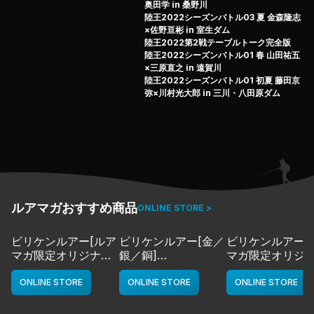
奥田学 in 桑野川
陸王2022シーズンバトル03 夏 金森隆志
×佐野亘彬 in 室生ダム
陸王2022第2戦テーブルトーク完全版
陸王2022シーズンバトル01 春 山田祐五
×三原直之 in 遠賀川
陸王2022シーズンバトル01 初夏 藤田京
弥×川村光大郎 in 三川・八田原ダム
ルアマガおすすめ商品
ONLINE STORE >
ビリケンルアー[ルア
ビリケンルアー[金／
ビリケンルアー[
マガ限定オリジナル
銀／銅]
マガ限定オリジ
カラー／LMチャー
deps
カラー／LMボー
ト]
ワイト]
ONLINE STORE
ONLINE STORE
ONLINE STORE
deps
deps