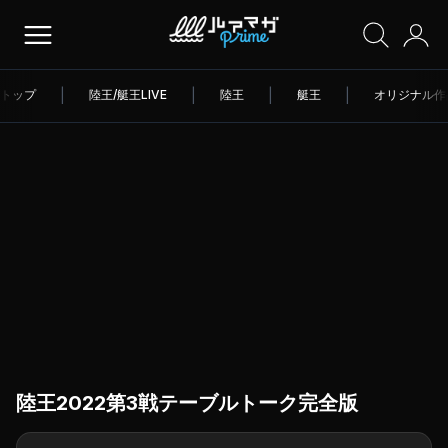
トップ
|
陸王/艇王LIVE
|
陸王
|
艇王
|
オリジナル作
陸王2022第3戦テーブルトーク完全版