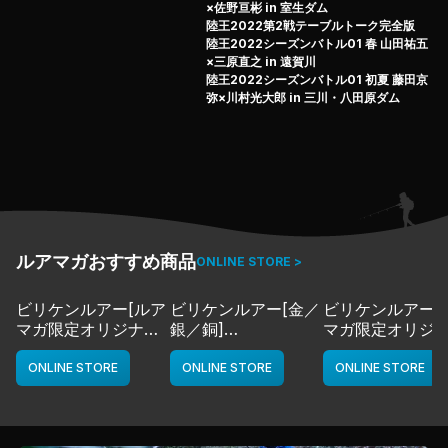
×佐野亘彬 in 室生ダム
陸王2022第2戦テーブルトーク完全版
陸王2022シーズンバトル01 春 山田祐五
×三原直之 in 遠賀川
陸王2022シーズンバトル01 初夏 藤田京
弥×川村光大郎 in 三川・八田原ダム
ルアマガおすすめ商品
ONLINE STORE >
ビリケンルアー[ルア
ビリケンルアー[金／
ビリケンルアー[
マガ限定オリジナル
銀／銅]
マガ限定オリジ
カラー／LMチャー
deps
カラー／LMボー
ト]
ワイト]
ONLINE STORE
ONLINE STORE
ONLINE STORE
deps
deps