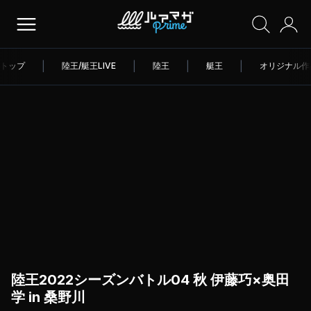
トップ
|
陸王/艇王LIVE
|
陸王
|
艇王
|
オリジナル作
陸王2022シーズンバトル04 秋 伊藤巧×奥田
学 in 桑野川