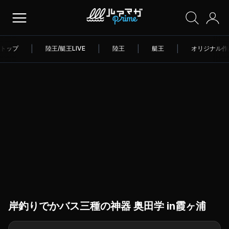
トップ
|
陸王/艇王LIVE
|
陸王
|
艇王
|
オリジナル作
岸釣りでかバス三種の神器 奥田学 in霞ヶ浦