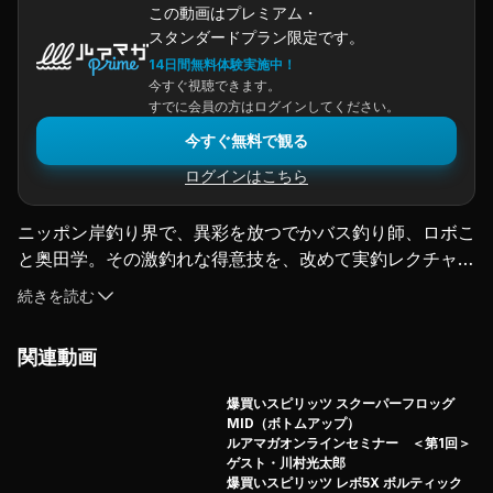
この動画はプレミアム・
スタンダードプラン限定です。
14日間無料体験実施中！
今すぐ視聴できます。
すでに会員の方はログインしてください。
今すぐ無料で観る
ログインはこちら
ニッポン岸釣り界で、異彩を放つでかバス釣り師、ロボこ
と奥田学。その激釣れな得意技を、改めて実釣レクチャ
ー！
続きを読む
さらに…あえて奥田さんの不慣れな超メジャーフィールド
で、その威力を証明してもらう！
関連動画
驚異的な釣果を重ね、ラストには衝撃の魚体が!!
※ルアーマガジン2016年7月号付録
爆買いスピリッツ スクーパーフロッグ
（2023.2.27配信）
MID（ボトムアップ）
ルアマガオンラインセミナー ＜第1回＞
ゲスト・川村光太郎
爆買いスピリッツ レボ5X ボルティック