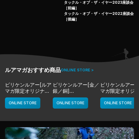
タックル・オブ・ザ・イヤー2023座談会
［前編］
タックル・オブ・ザ・イヤー2022座談会
［後編］
ルアマガおすすめ商品
ONLINE STORE >
ビリケンルアー[ルア
ビリケンルアー[金／
ビリケンルアー[
マガ限定オリジナル
銀／銅]
マガ限定オリジ
カラー／LMチャー
deps
カラー／LMボー
ト]
ワイト]
ONLINE STORE
ONLINE STORE
ONLINE STORE
deps
deps