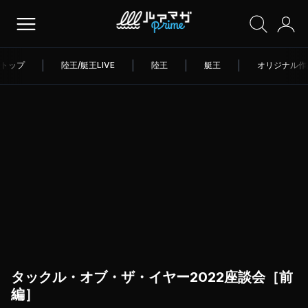
トップ
|
陸王/艇王LIVE
|
陸王
|
艇王
|
オリジナル作
タックル・オブ・ザ・イヤー2022座談会［前
編］