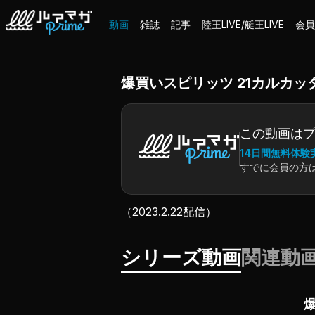
動画
雑誌
記事
陸王LIVE/艇王LIVE
会員
爆買いスピリッツ 21カルカ
この動画は
14日間無料体験
すでに会員の方
（2023.2.22配信）
シリーズ動画
関連動