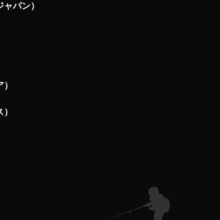
ジャパン）
ア）
ス）