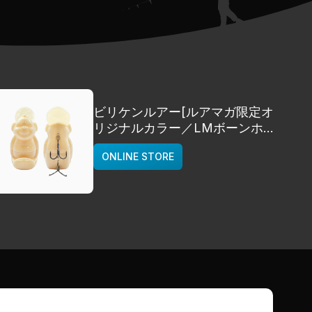
ビリケンルアー[ルアマガ限定オ
リジナルカラー／LMボーンホワ
イト]
ONLINE STORE
deps