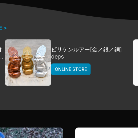
E >
オ
ビリケンルアー[金／銀／銅]
]
deps
ONLINE STORE