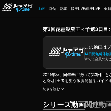
動画
雑誌
記事
陸王LIVE/艇王LIVE
会員
第3回琵琶湖艇王＜予選3日目
この動画は
14日間無料体験
すでに会員の方
2021年秋、同年春に続いて第3回目
と3代目王者を狙う敏腕琵琶湖ガイド
二・川崎了・米山悟【3日目】高田雄
続きを読む
（2022.7.25配信）
シリーズ動画
関連動