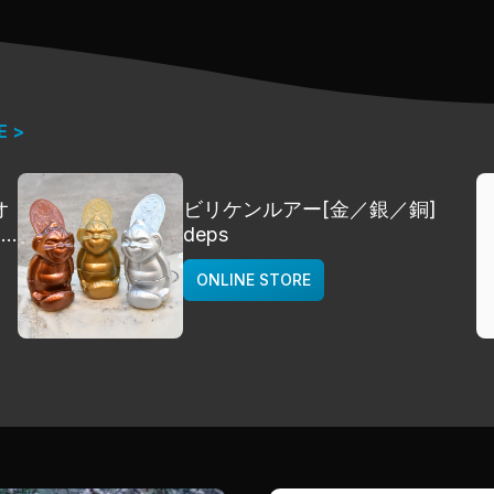
E >
オ
ビリケンルアー[金／銀／銅]
]
deps
ONLINE STORE