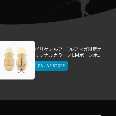
ビリケンルアー[ルアマガ限定オ
リジナルカラー／LMボーンホワ
イト]
ONLINE STORE
deps