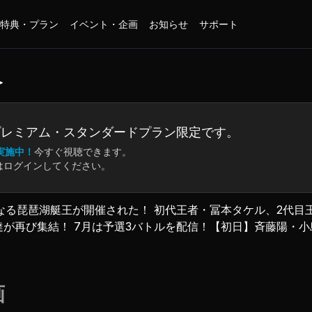
特典・プラン
イベント・企画
お知らせ
サポート
＞
プレミアム・
スタンダードプラン限定です。
実施中！
今すぐ視聴できます。
はログインしてください。
となる琵琶湖艇王が開催された！ 初代王者・冨本タケル、2代
達が再び集結！ 7月は予選3バトルを配信！【初日】斉藤陽・
介・仲和也・武田栄喜
画