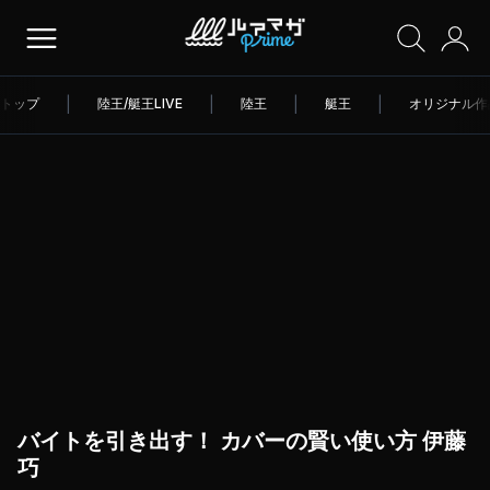
トップ
|
陸王/艇王LIVE
|
陸王
|
艇王
|
オリジナル作
バイトを引き出す！ カバーの賢い使い方 伊藤
巧