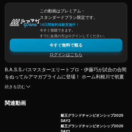
この動画はプレミアム・
スタンダードプラン限定です。
14日間無料体験実施中！
今すぐ視聴できます。
すでに会員の方はログインしてください。
今すぐ無料で観る
ログインはこちら
B.A.S.S.バスマスターエリートプロ・伊藤巧が試合の合間
をぬってルアマガプライムに登場！ ホーム利根川で初夏
のカバー攻略に挑む！ 広大なフィールドでバックウォッ
続きを読む
シュ（逆流）を味方につけ、数少ないバスを抜いていく伊
藤さんの技に注目だ。カバーを料理の「お皿」と称する伊
関連動画
藤さんのカバー理論とは!? ロコアングラーも驚く連発劇
を見逃すな！
艇王グランドチャンピオンシップ2025
（2022.7.14配信）
DAY2
艇王グランドチャンピオンシップ2025
DAY1