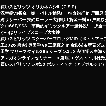
買いスピリッツ オリカネムシⅡ（O.S.P）
深幸範vs折金一樹・バトル勃発!! 特命釣行 in 戸面原
総リザーバー 実釣ローラー大作戦!! 折金一樹 in 戸面
クロ68F/SSS 革新的ギミックルアー超解説!! 折金一樹
おかっぱりライブスコープ大実験
爆買いスピリッツ スクーパーフロッグMID（ボトムアッ
王2026 第1戦 奥田学 vs 三原直之 in 金砂湖＆新宮ダム 
田学 フリースタイル365 シーズン4 #3 宍道湖＆中海
ルアマガオンラインセミナー ＜第1回＞ゲスト・川村光
爆買いスピリッツ レボ5X ボルティック（アブガルシア