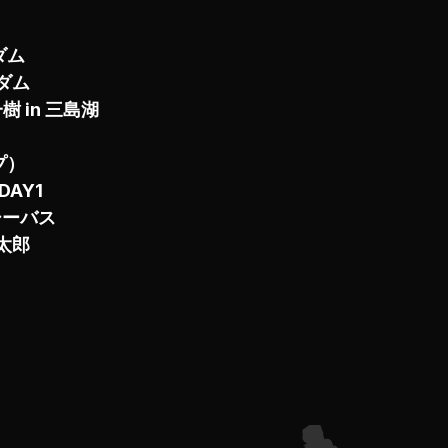
ダム
原ダム
 in 三島湖
プ）
DAY1
シーバス
太郎
）