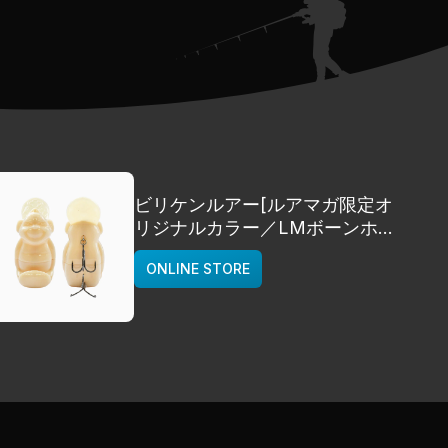
ビリケンルアー[ルアマガ限定オ
リジナルカラー／LMボーンホワ
イト]
ONLINE STORE
deps