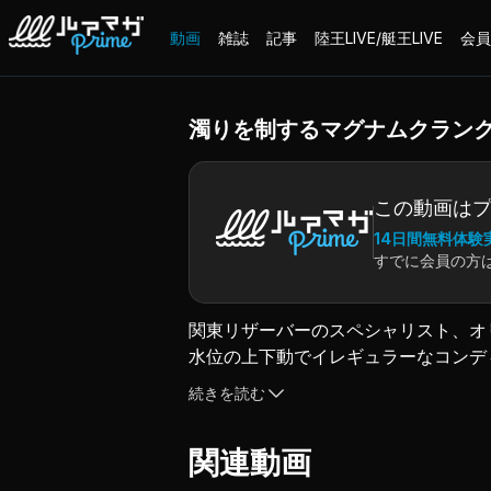
動画
雑誌
記事
陸王LIVE/艇王LIVE
会員
濁りを制するマグナムクラン
この動画は
14日間無料体験
すでに会員の方
関東リザーバーのスペシャリスト、オリ
水位の上下動でイレギュラーなコンデ
ろやタックル、季節の使い分けなど徹
続きを読む
（2021.10.18配信）
関連動画