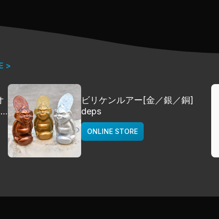
E >
オ
ビリケンルアー[金／銀／銅]
]
deps
ONLINE STORE