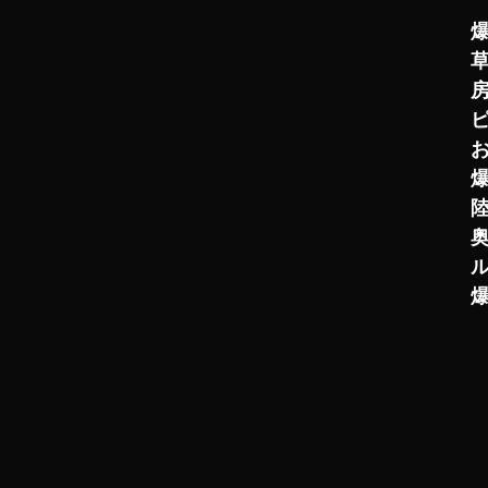
爆
草
房
ピ
陸
奥