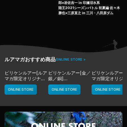
郎×岩佐吉一 in 印旛沼水系
陸王2021シーズンバトル 初夏編 佐々木
勝也×三原直之 in 三川・八田原ダム
ルアマガおすすめ商品
ONLINE STORE >
ビリケンルアー[ルア
ビリケンルアー[金／
ビリケンルアー[
マガ限定オリジナル
銀／銅]
マガ限定オリジ
カラー／LMチャー
deps
カラー／LMボー
ト]
ワイト]
ONLINE STORE
ONLINE STORE
ONLINE STORE
deps
deps