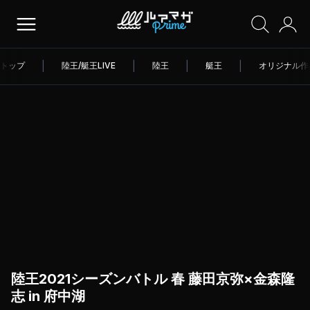
トップ
|
陸王/艇王LIVE
|
陸王
|
艇王
|
オリジナル作
陸王2021シーズンバトル 春 藤田京弥×金森隆
志 in 府中湖