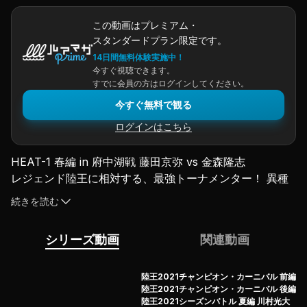
この動画はプレミアム・
スタンダードプラン限定です。
14日間無料体験実施中！
今すぐ視聴できます。
すでに会員の方はログインしてください。
今すぐ無料で観る
ログインはこちら
HEAT-1 春編 in 府中湖戦 藤田京弥 vs 金森隆志
レジェンド陸王に相対する、最強トーナメンター！ 異種
格闘技ここに極まれり！ お互いの世界で頂点を極めた者
続きを読む
同士、いかなる読みで春の四国・人気リザーバーに挑むの
か？ カナモの新テク炸裂か、京弥覚醒か!? 今また、最強
シリーズ動画
関連動画
府中湖攻略法が上書きされる、白熱の春編！
（2021.9.27配信）
陸王2021チャンピオン・カーニバル 前編
陸王2021チャンピオン・カーニバル 後編
陸王2021シーズンバトル 夏編 川村光大