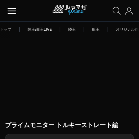
トップ
|
陸王/艇王LIVE
|
陸王
|
艇王
|
オリジナル作
プライムモニター トルキーストレート編