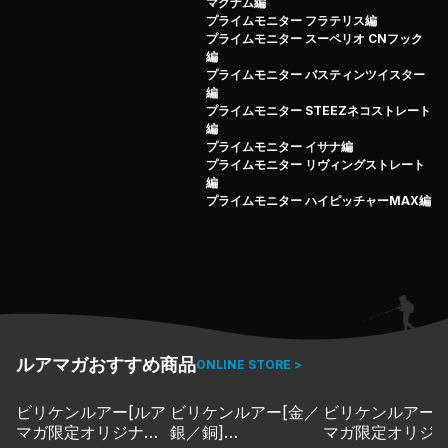
たします！
マグナム編
プライムモニター フラテリス編
プライムモニターの詳細はこちら
プライムモニター スーペリオ CNフック
プライムモニター第17弾はトルキーストレート！
編
8月のプライムモニターは先月に引き続きディスタイル さ
プライムモニター バスティンツイスター
編
んが登場！ トルクフルなアクションでバスを誘い、青木
プライムモニター STEEZネコストレート
大介さんの「早いフィネス」を可能にしている名作ワーム
編
『トルキーストレート』を配布！ ネコリグでベストアク
プライムモニター イサナ編
プライムモニター リヴィングストレート
ションが生み出せるセッティング方法と水中映像は解説動
編
画をチェック！
プライムモニター ハイピッチャーMAX編
ルアマガおすすめ商品
ONLINE STORE >
ビリケンルアー[ルア
ビリケンルアー[金／
ビリケンルアー[
マガ限定オリジナル
銀／銅]
マガ限定オリジ