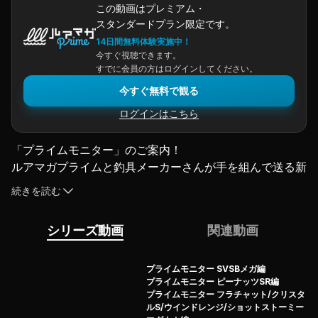
この動画はプレミアム・
スタンダードプラン限定です。
14日間無料体験実施中！
今すぐ視聴できます。
すでに会員の方はログインしてください。
今すぐ無料で観る
ログインはこちら
「プライムモニター」のご案内！
ルアマガプライムと釣具メーカーさんが手を組んで送る新
企画！
続きを読む
不定期でメーカーさんイチオシをプライム会員様の中から
選考してプレゼント！
シリーズ動画
関連動画
そして使いこなすための動画をルアマガプライムにアップ
します！
応募資格は「
ルアマガプライム会員（レギュラープラン）
プライムモニター SVSBメガ編
プライムモニター ピーナッツSR編
であること
」だけ！
プライムモニター フラチャット/クリスタ
事前アンケートに答えていただければ、優先的にお送りい
ルS/ウインドレンジ/ショットストーミー