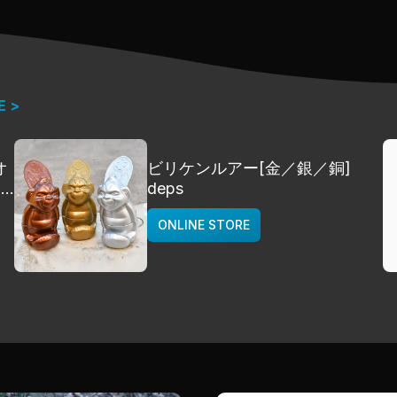
E >
オ
ビリケンルアー[金／銀／銅]
]
deps
ONLINE STORE