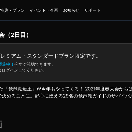
特典・プラン
イベント・企画
お知らせ
サポート
会（2日目）
プレミアム・
スタンダードプラン限定です。
実施中！
今すぐ視聴できます。
はログインしてください。
た「琵琶湖艇王」が今年もやってくる！ 2021年度春大会から
で決めることに。野心に燃える29名の琵琶湖ガイドのサバイバ
15名の猛者が己のリミッターを外し、本戦出場を賭けて限界ま
画