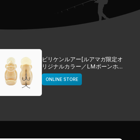
ビリケンルアー[ルアマガ限定オ
リジナルカラー／LMボーンホワ
イト]
ONLINE STORE
deps