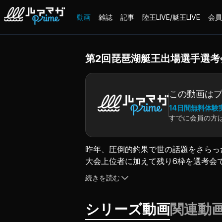
動画
雑誌
記事
陸王LIVE/艇王LIVE
会員
第2回琵琶湖艇王出場選手選考
この動画は
14日間無料体験
すでに会員の方
昨年、圧倒的釣果で世の話題をさらっ
大会上位者に加えて残り6枠を選考会
がリセットされる2日目、勝ち残った
続きを読む
（2021.6.3配信）
シリーズ動画
関連動