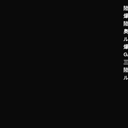
陸
陸
奥
G
三
陸