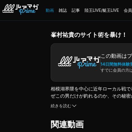
動画
雑誌
記事
陸王LIVE/艇王LIVE
会員
峯村祐貴のサイト術を暴け！
この動画は
14日間無料体験
すでに会員の方
相模湖界隈を中心に近年ローカル戦で
ぜこの男だけが釣れるのか、その秘密
（2021.5.24配信）
続きを読む
関連動画