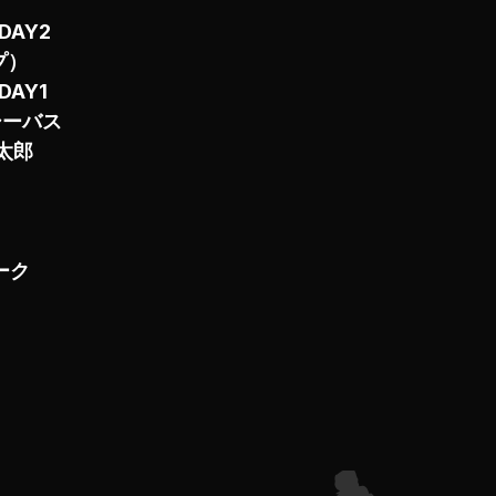
DAY2
プ）
DAY1
シーバス
太郎
）
ーク
6