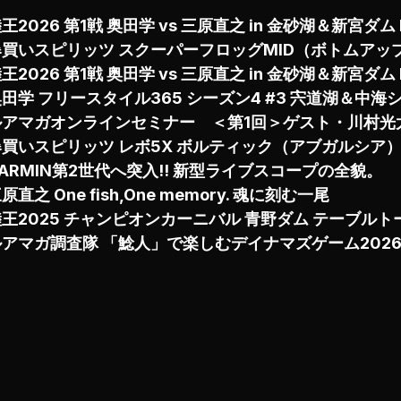
王2026 第1戦 奥田学 vs 三原直之 in 金砂湖＆新宮ダム 
爆買いスピリッツ スクーパーフロッグMID（ボトムアッ
王2026 第1戦 奥田学 vs 三原直之 in 金砂湖＆新宮ダム 
田学 フリースタイル365 シーズン4 #3 宍道湖＆中海
ルアマガオンラインセミナー ＜第1回＞ゲスト・川村光
爆買いスピリッツ レボ5X ボルティック（アブガルシア
ARMIN第2世代へ突入!! 新型ライブスコープの全貌。
原直之 One fish,One memory. 魂に刻む一尾
王2025 チャンピオンカーニバル 青野ダム テーブルト
ルアマガ調査隊 「鯰人」で楽しむデイナマズゲーム202