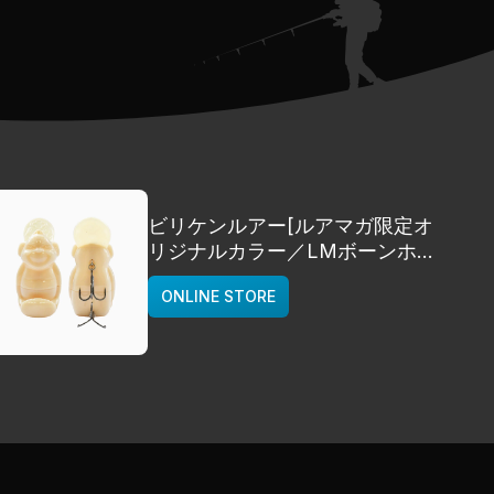
ビリケンルアー[ルアマガ限定オ
リジナルカラー／LMボーンホワ
イト]
ONLINE STORE
deps