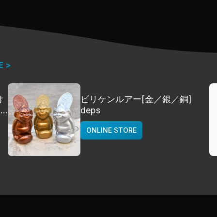
E >
オ
ビリケンルアー[金／銀／銅]
]
deps
ONLINE STORE