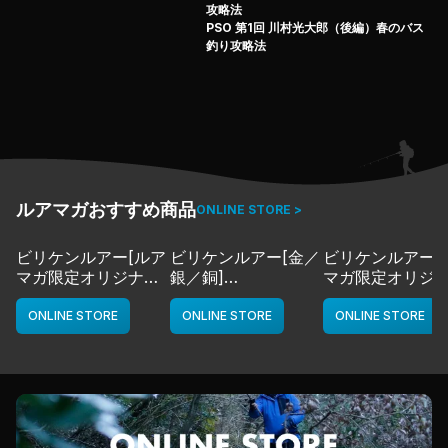
攻略法
PSO 第1回 川村光大郎（後編）春のバス
釣り攻略法
ルアマガおすすめ商品
ONLINE STORE >
ビリケンルアー[ルア
ビリケンルアー[金／
ビリケンルアー[
マガ限定オリジナル
銀／銅]
マガ限定オリジ
カラー／LMチャー
deps
カラー／LMボー
ト]
ワイト]
ONLINE STORE
ONLINE STORE
ONLINE STORE
deps
deps