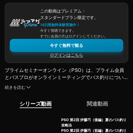
この動画はプレミアム・
スタンダードプラン限定です。
14日間無料体験実施中！
今すぐ視聴できます。
すでに会員の方はログインしてください。
今すぐ無料で観る
ログインはこちら
プライムセミナーオンライン（PSO）は、プライム会員
とバスプロがオンラインミーティングでバス釣りについて
直接語り合う夢の企画！ 毎回、ここでしか聞けない貴重
続きを読む
な情報満載でお届けします。第1回は川村光大郎プロにプ
リスポーンからアフタースポーンの釣りについて熱く語っ
シリーズ動画
関連動画
ていただきます！
（2021.4.22配信）
PSO 第2回 伊藤巧（後編）夏のバス釣り
攻略法
PSO 第2回 伊藤巧（前編）夏のバス釣り