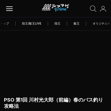
トップ
|
陸王/艇王LIVE
|
陸王
|
艇王
|
オリジナル作
PSO 第1回 川村光大郎（前編）春のバス釣り
攻略法