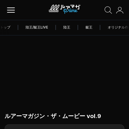
トップ
|
陸王/艇王LIVE
|
陸王
|
艇王
|
オリジナル作
ルアーマガジン・ザ・ムービー vol.9