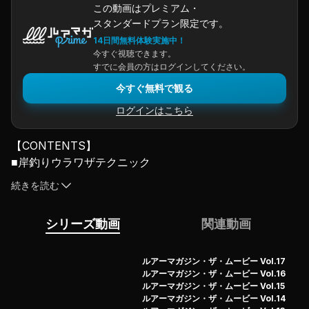
この動画はプレミアム・
スタンダードプラン限定です。
14日間無料体験実施中！
今すぐ視聴できます。
すでに会員の方はログインしてください。
今すぐ無料で観る
ログインはこちら
【CONTENTS】
■岸釣りウラワザテクニック
・伊東由樹 ニュールアーフルコンタクト‼ 岸釣りシア
続きを読む
ワセの法則
・村上晴彦 一魚一絵 外伝 ハンハンジグ＆フワ釣り
シリーズ動画
関連動画
・中村哲也 ビッグベイト道
・吉田秀雄 ルアーのトリセツ ライザークランキング
・秦 拓馬 ハードルアーラブ
ルアーマガジン・ザ・ムービー Vol.17
ルアーマガジン・ザ・ムービー Vol.16
■LMスナイパー the movie キテレツルアー系特集
ルアーマガジン・ザ・ムービー Vol.15
ルアーマガジン・ザ・ムービー Vol.14