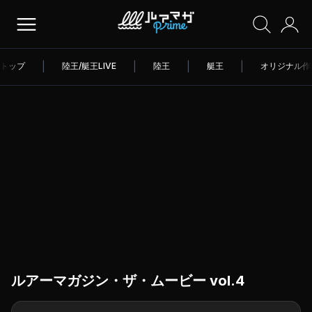
トップ
|
陸王/艇王LIVE
|
陸王
|
艇王
|
オリジナル作
ルアーマガジン・ザ・ムービー vol.4