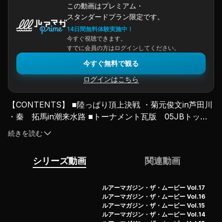
この動画はプレミアム・
スタンダードプラン限定です。
14日間無料体験実施中！
今すぐ視聴できます。
すでに会員の方はログインしてください。
今すぐ無料で観る
ログインはこちら
【CONTENTS】 ■陸っぱり頂上決戦 ・菊元俊文in芦田川
・秦 拓馬in潮来水路 ■トーナメント瓦版 05JBトップ
50レポート ■セミナーダイジェスト 今江克隆（大阪）
続きを読む
ヒロ内藤（東京） ■ハードルアー実践レクチャー ・藤木
淳 トップウォーター ・相羽純一 ミノー＆シャッド ・
シリーズ動画
関連動画
宮崎友輔 クランクベイト ■リールメンテナンス 〜シマ
ノ編〜 ■LMスナイパー the movie イマカツ／O.S.P
ルアーマガジン・ザ・ムービー Vol.17
ルアーマガジン・ザ・ムービー Vol.16
ルアーマガジン・ザ・ムービー Vol.15
ルアーマガジン・ザ・ムービー Vol.14